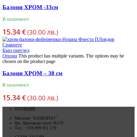
Балони ХРОМ -33см
В наличност
15.34
€
(30.00 лв.)
Сравнете
Бърз преглед
Опции
This product has multiple variants. The options may be
chosen on the product page
Балони ХРОМ – 38 см
В наличност
15.34
€
(30.00 лв.)
ПЛОВДИВ
Магазин "КАШОНЪТ"
бул. Брезовско шосе №170
Тел.: +359 899 911 279