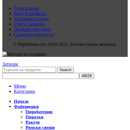
Регистрация
Вход в профила
Забравена парола
Статус поръчка
Любими продукти
Сравнени продукти
© Nightfiesta.com 2010-2025. Всички права запазени.
Затвори
Search
Меню
Категории
Начало
Фойерверки
Пиробатерии
Пиратки
Ракети
Римски свещи