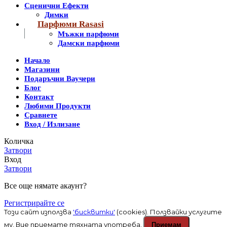
Сценични Ефекти
Димки
Парфюми Rasasi
Мъжки парфюми
Дамски парфюми
Начало
Магазини
Подаръчни Ваучери
Блог
Контакт
Любими Продукти
Сравнете
Вход / Излизане
Количка
Затвори
Вход
Затвори
Все още нямате акаунт?
Регистрирайте се
Този сайт използва
'бисквитки'
(cookies). Ползвайки услугите
му, Вие приемате тяхната употреба.
Приемам