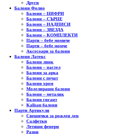
Други
Балони Фолио
Балони – ЦИФРИ
Балони – СЪРЦЕ
Балони – НАДПИСИ
Балони – ЗВЕЗДА
Балони – KОМПЛЕКТИ
Парти – бебе момиче
Парти – бебе момче
Аксесоари за балони
Балони Латекс
Балони линк
Балони – пастел
Балони за арка
Балони с печат
Балони хром
Моделиращи балони
Балони – металик
Балони гигант
Kalisan балони
Парти Артикули
Свещички за рожден ден
Салфетки
Летящи фенери
Разни