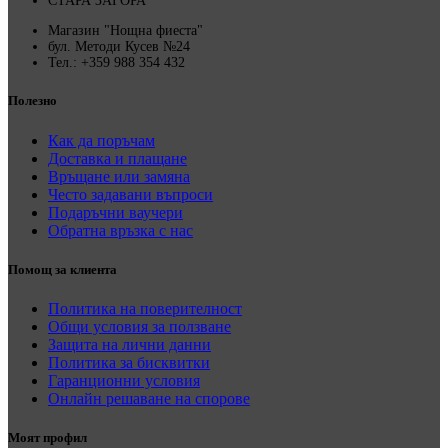
СТАРА ЗАГОРА
Магазин "Нощна фиеста"
бул. Методи Кусев №24
Тел.: +359 988 354 432
Полезно
Как да поръчам
Доставка и плащане
Връщане или замяна
Често задавани въпроси
Подаръчни ваучери
Обратна връзка с нас
Помощ за клиента
Политика на поверителност
Общи условия за ползване
Защита на лични данни
Политика за бисквитки
Гаранционни условия
Онлайн решаване на спорове
Моят профил