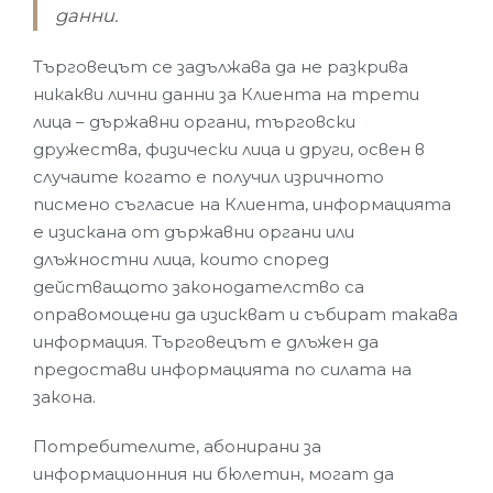
данни.
Търговецът се задължава да не разкрива
никакви лични данни за Клиента на трети
лица – държавни органи, търговски
дружества, физически лица и други, освен в
случаите когато е получил изричното
писмено съгласие на Клиента, информацията
е изискана от държавни органи или
длъжностни лица, които според
действащото законодателство са
оправомощени да изискват и събират такава
информация. Търговецът е длъжен да
предостави информацията по силата на
закона.
Потребителите, абонирани за
информационния ни бюлетин, могат да