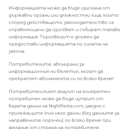
Информацията може да бъде изискана от
държавни органи или длъжностни лица, които
според действащото законодателство са
оправомощени да изискват и събират такава
информация. Търговецът е длъжен да
предостави информацията по силата на
закона.
Потребителите, абонирани за
информационния ни бюлетин, могат да
прекратят абонамента си по всяко време!
Потребителският акаунт на конкретен
потребител може да бъде изтрит от
базата данни на Nightfiesta.com, заедно с
прилежащите към него данни (без данните за
направените поръчки) по всяко време при
желание от страна на потребителя.