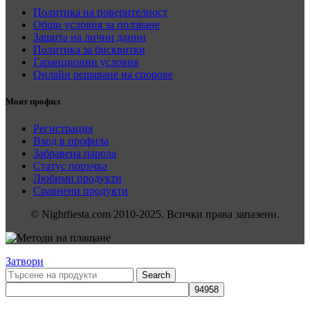
Политика на поверителност
Общи условия за ползване
Защита на лични данни
Политика за бисквитки
Гаранционни условия
Онлайн решаване на спорове
Моят профил
Регистрация
Вход в профила
Забравена парола
Статус поръчка
Любими продукти
Сравнени продукти
© Nightfiesta.com 2010-2025. Всички права запазени.
Затвори
Search