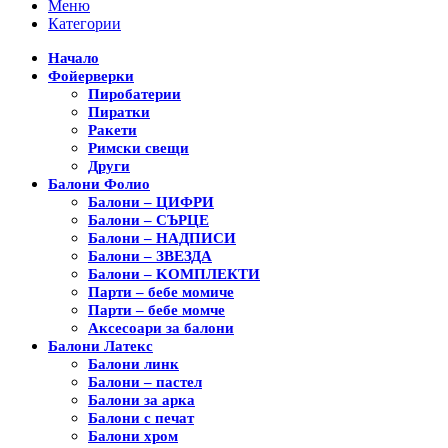
Меню
Категории
Начало
Фойерверки
Пиробатерии
Пиратки
Ракети
Римски свещи
Други
Балони Фолио
Балони – ЦИФРИ
Балони – СЪРЦЕ
Балони – НАДПИСИ
Балони – ЗВЕЗДА
Балони – KОМПЛЕКТИ
Парти – бебе момиче
Парти – бебе момче
Аксесоари за балони
Балони Латекс
Балони линк
Балони – пастел
Балони за арка
Балони с печат
Балони хром