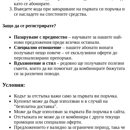
като се абонирате.
Въведете кода при завършване на първата си поръчка и
се насладете на спестените средства.
Защо да се регистрирате?
Пазаруване с предимство
– научавате за нашите най-
нови предложения преди всички останали.
Специално отношение
– нашите абонати винаги
получават нещо повече – от ексклузивни оферти до
персонализирани препоръки.
Вдъхновение и стил
– редовно ще получавате полезни
съвети, които да ви помогнат да комбинирате бижутата
си за различни поводи.
Условия:
Кодът за отстъпка важи само за първата ви поръчка.
Купонът може да бъде използван и в случай на
"безплатна доставка".
Може да бъде използван за първата Ви поръчка в сайта.
Отстъпката не може да се комбинира с други текущи
промоции или специални оферти.
Предложението е валидно за ограничен период, така че