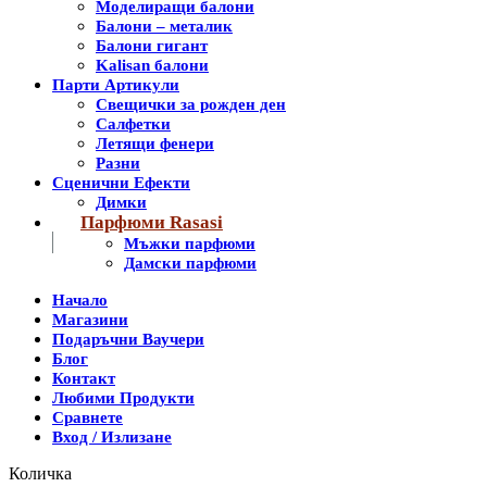
Моделиращи балони
Балони – металик
Балони гигант
Kalisan балони
Парти Артикули
Свещички за рожден ден
Салфетки
Летящи фенери
Разни
Сценични Ефекти
Димки
Парфюми Rasasi
Мъжки парфюми
Дамски парфюми
Начало
Магазини
Подаръчни Ваучери
Блог
Контакт
Любими Продукти
Сравнете
Вход / Излизане
Количка