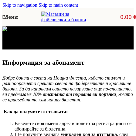
Skip to navigation
Skip to main content
0.00
Меню
Бюлетинна форма
Информация за абонамент
Добре дошли в света на Нощна Фиеста, където стилът и
разнообразието срещат света на фойерверките и красивите
балони. За да направим вашето пазаруване още по-специално,
ви предлагаме
10% отстъпка от първата ви поръчка
, когато
се присъедините към нашия бюлетин.
Как да получите отстъпката:
Въведете своя имейл адрес в полето за регистрация и се
абонирайте за бюлетина.
Ще получите веднага
уникален код за отстъпка
, след