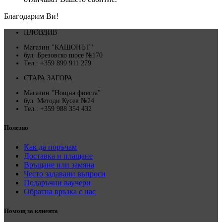
Благодарим Ви!
ПЛОВДИВ
Магазин "КАШОНЪТ"
бул. Брезовско шосе №170
Тел.: +359 899 911 279
СТАРА ЗАГОРА
Магазин "Нощна фиеста"
бул. Методи Кусев №24
Тел.: +359 988 354 432
Полезно
Как да поръчам
Доставка и плащане
Връщане или замяна
Често задавани въпроси
Подаръчни ваучери
Обратна връзка с нас
Помощ за клиента