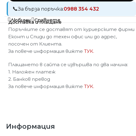
За бърза поръчка:
0988 354 432
Любими
Сравнете
Доставка и плащане
Поръчките се доставят от куриерските фирми
Еконт и Спиди до техен офис или до адрес,
посочен от Клиента.
За повече информация вижте
ТУК.
Плащането в сайта се извършва по два начина:
1. Наложен платеж
2. Банков превод
За повече информация вижте
ТУК.
Информация