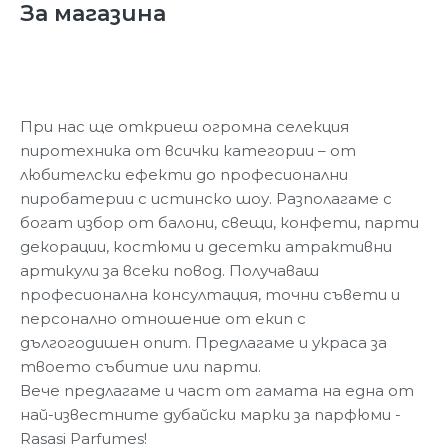
За магазина
При нас ще откриеш огромна селекция
пиротехника от всички категории – от
любителски ефекти до професионални
пиробатерии с истинско шоу. Разполагаме с
богат избор от балони, свещи, конфети, парти
декорации, костюми и десетки атрактивни
артикули за всеки повод. Получаваш
професионална консултация, точни съвети и
персонално отношение от екип с
дългогодишен опит. Предлагаме и украса за
твоето събитие или парти.
Вече предлагаме и част от гамата на една от
най-известните дубайски марки за парфюми -
Rasasi Parfumes!