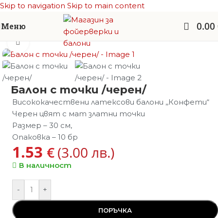
Skip to navigation
Skip to main content
0.00
Меню
Начало
/
Балони латекс
/
Балони с печат
Увеличи
Балон с точки /черен/
Висококачествени латексови балони ,,Конфети“
Черен цвят с мат златни точки
Размер – 30 см,
Опаковка – 10 бр
1.53
€
(3.00 лв.)
В наличност
-
+
ПОРЪЧКА