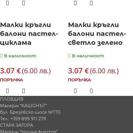
Малки кръгли
Малки кръгли
балони пастел-
балони пастел-
циклама
светло зелено
В наличност
В наличност
3.07
3.07
€
€
(6.00 лв.)
(6.00 лв.)
ПОРЪЧКА
ПОРЪЧКА
ПЛОВДИВ
Магазин "КАШОНЪТ"
бул. Брезовско шосе №170
Тел.: +359 899 911 279
СТАРА ЗАГОРА
Магазин "Нощна фиеста"