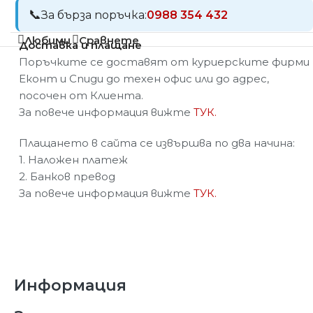
За бърза поръчка:
0988 354 432
Любими
Сравнете
Доставка и плащане
Поръчките се доставят от куриерските фирми
Еконт и Спиди до техен офис или до адрес,
посочен от Клиента.
За повече информация вижте
ТУК.
Плащането в сайта се извършва по два начина:
1. Наложен платеж
2. Банков превод
За повече информация вижте
ТУК.
Информация