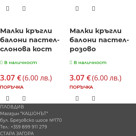
Малки кръгли
Малки кръгли
балони пастел-
балони пастел-
слонова кост
розово
В наличност
В наличност
3.07
3.07
€
€
(6.00 лв.)
(6.00 лв.)
ПОРЪЧКА
ПОРЪЧКА
ПЛОВДИВ
Магазин "КАШОНЪТ"
бул. Брезовско шосе №170
Тел.: +359 899 911 279
СТАРА ЗАГОРА