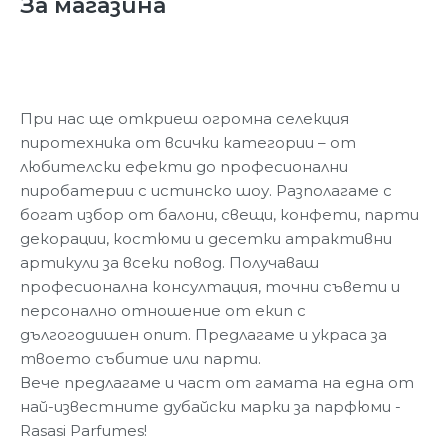
За магазина
При нас ще откриеш огромна селекция
пиротехника от всички категории – от
любителски ефекти до професионални
пиробатерии с истинско шоу. Разполагаме с
богат избор от балони, свещи, конфети, парти
декорации, костюми и десетки атрактивни
артикули за всеки повод. Получаваш
професионална консултация, точни съвети и
персонално отношение от екип с
дългогодишен опит. Предлагаме и украса за
твоето събитие или парти.
Вече предлагаме и част от гамата на една от
най-известните дубайски марки за парфюми -
Rasasi Parfumes!