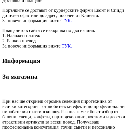
Доставка и плащане
Поръчките се доставят от куриерските фирми Еконт и Спиди
до техен офис или до адрес, посочен от Клиента.
За повече информация вижте
ТУК.
Плащането в сайта се извършва по два начина:
1. Наложен платеж
2. Банков превод
За повече информация вижте
ТУК.
Информация
За магазина
При нас ще откриеш огромна селекция пиротехника от
всички категории – от любителски ефекти до професионални
пиробатерии с истинско шоу. Разполагаме с богат избор от
балони, свещи, конфети, парти декорации, костюми и десетки
атрактивни артикули за всеки повод. Получаваш
професионална консултация, точни съвети и персонално