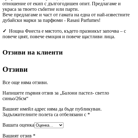
отношение от екип с дългогодишен опит. Предлагаме и
украса за твоето събитие или парти.
Вече предлагаме и част от гамата на една от най-известните
дубайски марки за парфюми - Rasasi Parfumes!
✓
Нощна Фиеста е мястото, където празникът започва – с
повече цвят, повече емоция и повече щастливи лица.
Отзиви на клиенти
Отзиви
Все още няма отзиви.
Напишете първия отзив за „Балони пастел- светло
синьо/26см“
Вашият имейл адрес няма да бъде публикуван.
Задължителните полета са отбелязани с
*
Вашата оценка
Вашият отзив
*