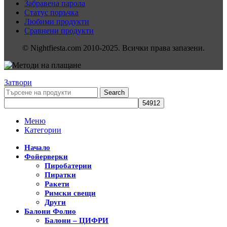
Забравена парола
Статус поръчка
Любими продукти
Сравнени продукти
© Nightfiesta.com 2010-2025. Всички права запазени.
Затвори
Search
Меню
Категории
Начало
Фойерверки
Пиробатерии
Пиратки
Ракети
Римски свещи
Други
Балони Фолио
Балони – ЦИФРИ