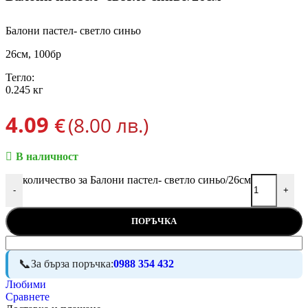
Балони пастел- светло синьо
26см, 100бр
Тегло:
0.245 кг
4.09
€
(8.00 лв.)
В наличност
количество за Балони пастел- светло синьо/26см
-
+
ПОРЪЧКА
За бърза поръчка:
0988 354 432
Любими
Сравнете