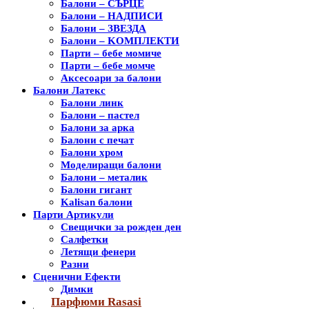
Балони – СЪРЦЕ
Балони – НАДПИСИ
Балони – ЗВЕЗДА
Балони – KОМПЛЕКТИ
Парти – бебе момиче
Парти – бебе момче
Аксесоари за балони
Балони Латекс
Балони линк
Балони – пастел
Балони за арка
Балони с печат
Балони хром
Моделиращи балони
Балони – металик
Балони гигант
Kalisan балони
Парти Артикули
Свещички за рожден ден
Салфетки
Летящи фенери
Разни
Сценични Ефекти
Димки
Парфюми Rasasi