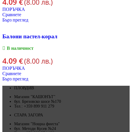
4.09
€
(8.00 лв.)
ПОРЪЧКА
Сравнете
Бърз преглед
Балони пастел-корал
В наличност
4.09
€
(8.00 лв.)
ПОРЪЧКА
Сравнете
Бърз преглед
ПЛОВДИВ
Магазин "КАШОНЪТ"
бул. Брезовско шосе №170
Тел.: +359 899 911 279
СТАРА ЗАГОРА
Магазин "Нощна фиеста"
бул. Методи Кусев №24