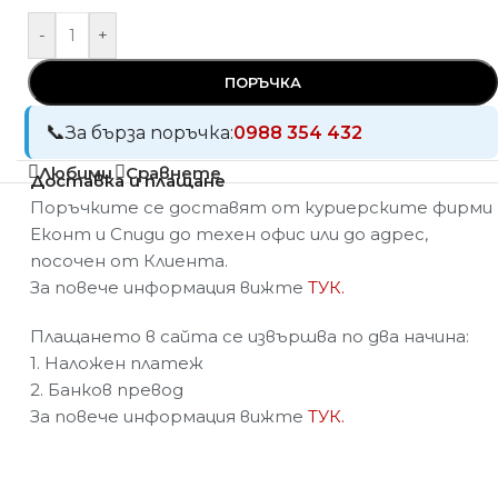
-
+
ПОРЪЧКА
За бърза поръчка:
0988 354 432
Любими
Сравнете
Доставка и плащане
Поръчките се доставят от куриерските фирми
Еконт и Спиди до техен офис или до адрес,
посочен от Клиента.
За повече информация вижте
ТУК.
Плащането в сайта се извършва по два начина:
1. Наложен платеж
2. Банков превод
За повече информация вижте
ТУК.