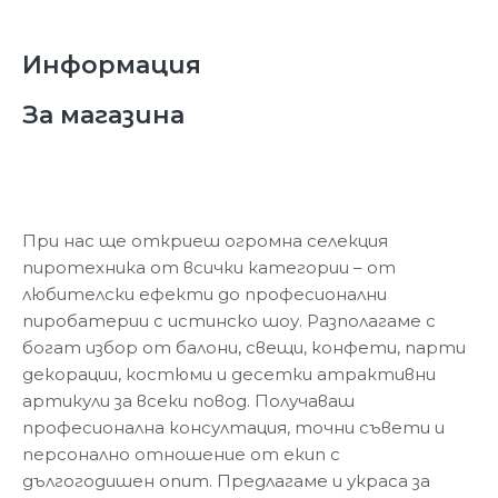
Информация
За магазина
При нас ще откриеш огромна селекция
пиротехника от всички категории – от
любителски ефекти до професионални
пиробатерии с истинско шоу. Разполагаме с
богат избор от балони, свещи, конфети, парти
декорации, костюми и десетки атрактивни
артикули за всеки повод. Получаваш
професионална консултация, точни съвети и
персонално отношение от екип с
дългогодишен опит. Предлагаме и украса за