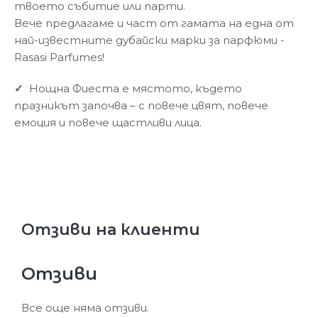
твоето събитие или парти.
Вече предлагаме и част от гамата на една от
най-известните дубайски марки за парфюми -
Rasasi Parfumes!
✓
Нощна Фиеста е мястото, където
празникът започва – с повече цвят, повече
емоция и повече щастливи лица.
Отзиви на клиенти
Отзиви
Все още няма отзиви.