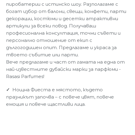
пиробатерии с истинско шоу. Разполагаме с
богат избор от балони, свещи, конфети, парти
декорации, костюми и десетки атрактивни
артикули за всеки повод. Получаваш
професионална консултация, точни съвети и
персонално отношение от екип с
дългогодишен опит. Предлагаме и украса за
твоето събитие или парти.
Вече предлагаме и част от гамата на една от
най-известните дубайски марки за парфюми -
Rasasi Parfumes!
✓
Нощна Фиеста е мястото, където
празникът започва – с повече цвят, повече
емоция и повече щастливи лица.