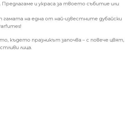
. Предлагаме и украса за твоето събитие или
т гамата на една от най-известните дубайски
Parfumes!
, където празникът започва – с повече цвят,
стливи лица.