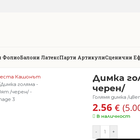
и Фолио
Балони Латекс
Парти Артикули
Сценични Е
Димка гол
черен/
Голямя димка /цве
2.56
€
(5.0
В наличност
-
+