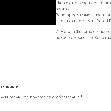
екип с дългогодишен опит
парти.
Вече предлагаме и част о
марки за парфюми - Rasasi 
✓
Нощна Фиеста е мястото
повече емоция и повече ща
 /черен/“
ължителните полета са отбелязани с
*