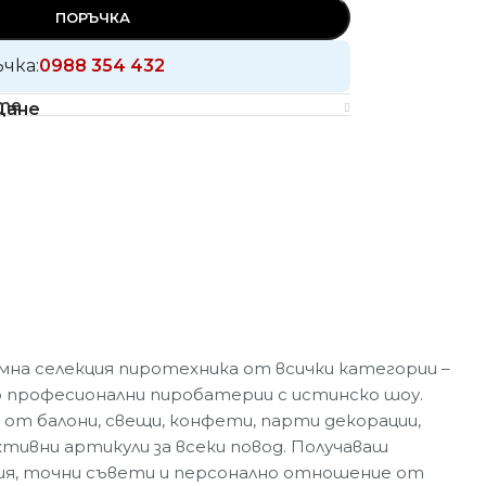
ПОРЪЧКА
ъчка:
0988 354 432
те
щане
на селекция пиротехника от всички категории –
 професионални пиробатерии с истинско шоу.
 от балони, свещи, конфети, парти декорации,
ивни артикули за всеки повод. Получаваш
ия, точни съвети и персонално отношение от