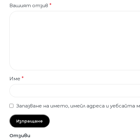
Вашият отзив
*
Име
*
Запазване на името, имейл адреса и уебсайта 
Отзиви