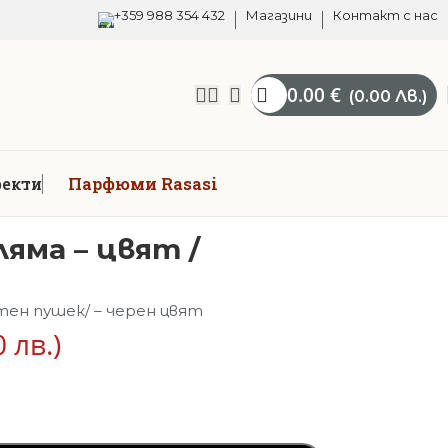
+359 988 354 432
Магазини
Контакт с нас
0.00
€
(0.00 Лв.)
Парфюми Rasasi
фекти
яма – цвят /
тен пушек/ – черен цвят
0 лв.)