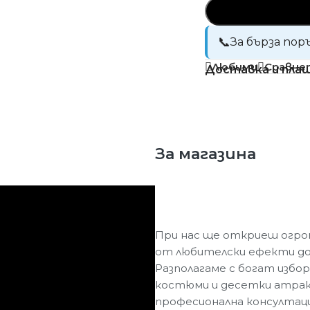
За бърза пор
Любими
Сравне
Доставка и пла
За магазина
При нас ще откриеш огром
от любителски ефекти до
Разполагаме с богат избор
костюми и десетки атракт
професионална консултац