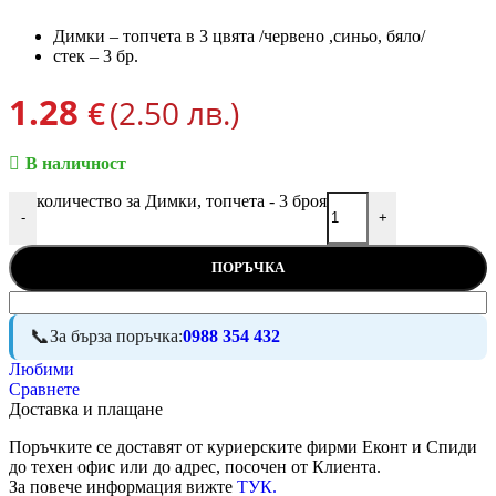
Димки – топчета в 3 цвята /червено ,синьо, бяло/
стек – 3 бр.
1.28
€
(2.50 лв.)
В наличност
количество за Димки, топчета - 3 броя
-
+
ПОРЪЧКА
За бърза поръчка:
0988 354 432
Любими
Сравнете
Доставка и плащане
Поръчките се доставят от куриерските фирми Еконт и Спиди
до техен офис или до адрес, посочен от Клиента.
За повече информация вижте
ТУК.