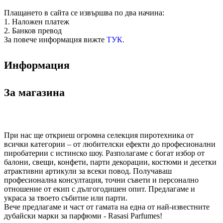
Плащането в сайта се извършва по два начина:
1. Наложен платеж
2. Банков превод
За повече информация вижте
ТУК.
Информация
За магазина
При нас ще откриеш огромна селекция пиротехника от
всички категории – от любителски ефекти до професионални
пиробатерии с истинско шоу. Разполагаме с богат избор от
балони, свещи, конфети, парти декорации, костюми и десетки
атрактивни артикули за всеки повод. Получаваш
професионална консултация, точни съвети и персонално
отношение от екип с дългогодишен опит. Предлагаме и
украса за твоето събитие или парти.
Вече предлагаме и част от гамата на една от най-известните
дубайски марки за парфюми - Rasasi Parfumes!