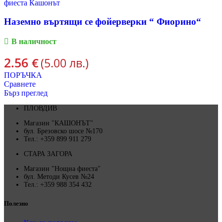
Наземно въртящи се фойерверки “ Фиорино“
В наличност
2.56
€
(5.00 лв.)
ПОРЪЧКА
Сравнете
Бърз преглед
ПЛОВДИВ
Магазин "КАШОНЪТ"
бул. Брезовско шосе №170
Тел.: +359 899 911 279
СТАРА ЗАГОРА
Магазин "Нощна фиеста"
бул. Методи Кусев №24
Тел.: +359 988 354 432
Полезно