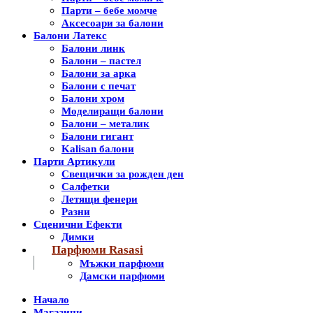
Парти – бебе момче
Аксесоари за балони
Балони Латекс
Балони линк
Балони – пастел
Балони за арка
Балони с печат
Балони хром
Моделиращи балони
Балони – металик
Балони гигант
Kalisan балони
Парти Артикули
Свещички за рожден ден
Салфетки
Летящи фенери
Разни
Сценични Ефекти
Димки
Парфюми Rasasi
Мъжки парфюми
Дамски парфюми
Начало
Магазини