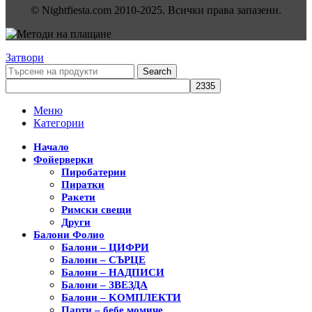
© Nightfiesta.com 2010-2025. Всички права запазени.
Затвори
Search
Меню
Категории
Начало
Фойерверки
Пиробатерии
Пиратки
Ракети
Римски свещи
Други
Балони Фолио
Балони – ЦИФРИ
Балони – СЪРЦЕ
Балони – НАДПИСИ
Балони – ЗВЕЗДА
Балони – KОМПЛЕКТИ
Парти – бебе момиче