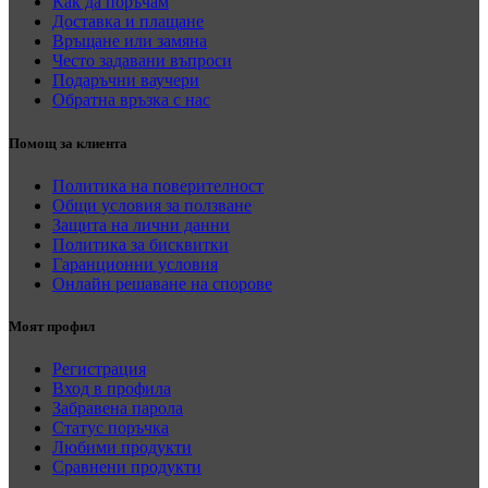
Как да поръчам
Доставка и плащане
Връщане или замяна
Често задавани въпроси
Подаръчни ваучери
Обратна връзка с нас
Помощ за клиента
Политика на поверителност
Общи условия за ползване
Защита на лични данни
Политика за бисквитки
Гаранционни условия
Онлайн решаване на спорове
Моят профил
Регистрация
Вход в профила
Забравена парола
Статус поръчка
Любими продукти
Сравнени продукти