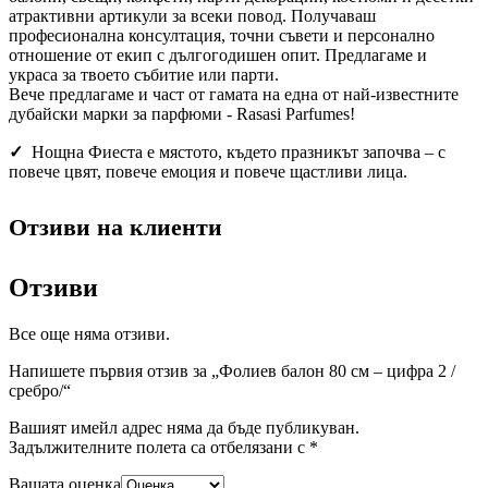
атрактивни артикули за всеки повод. Получаваш
професионална консултация, точни съвети и персонално
отношение от екип с дългогодишен опит. Предлагаме и
украса за твоето събитие или парти.
Вече предлагаме и част от гамата на една от най-известните
дубайски марки за парфюми - Rasasi Parfumes!
✓
Нощна Фиеста е мястото, където празникът започва – с
повече цвят, повече емоция и повече щастливи лица.
Отзиви на клиенти
Отзиви
Все още няма отзиви.
Напишете първия отзив за „Фолиев балон 80 см – цифра 2 /
сребро/“
Вашият имейл адрес няма да бъде публикуван.
Задължителните полета са отбелязани с
*
Вашата оценка