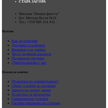
СТАРА ЗАГОРА
Магазин "Нощна фиеста"
бул. Методи Кусев №24
Тел.: +359 988 354 432
Полезно
Как да поръчам
Доставка и плащане
Връщане или замяна
Често задавани въпроси
Подаръчни ваучери
Обратна връзка с нас
Помощ за клиента
Политика на поверителност
Общи условия за ползване
Защита на лични данни
Политика за бисквитки
Гаранционни условия
Онлайн решаване на спорове