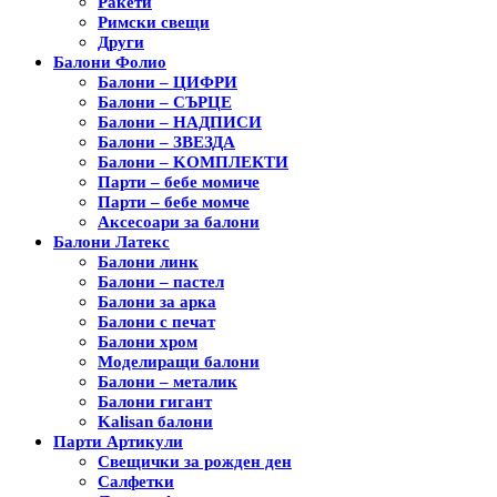
Ракети
Римски свещи
Други
Балони Фолио
Балони – ЦИФРИ
Балони – СЪРЦЕ
Балони – НАДПИСИ
Балони – ЗВЕЗДА
Балони – KОМПЛЕКТИ
Парти – бебе момиче
Парти – бебе момче
Аксесоари за балони
Балони Латекс
Балони линк
Балони – пастел
Балони за арка
Балони с печат
Балони хром
Моделиращи балони
Балони – металик
Балони гигант
Kalisan балони
Парти Артикули
Свещички за рожден ден
Салфетки