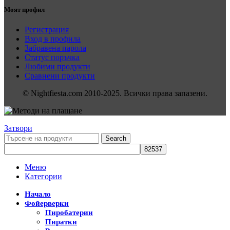
Моят профил
Регистрация
Вход в профила
Забравена парола
Статус поръчка
Любими продукти
Сравнени продукти
© Nightfiesta.com 2010-2025. Всички права запазени.
Затвори
Search
Меню
Категории
Начало
Фойерверки
Пиробатерии
Пиратки