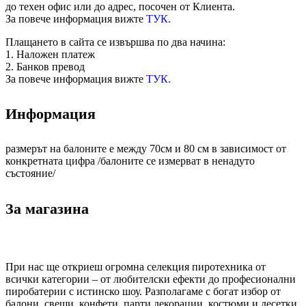
до техен офис или до адрес, посочен от Клиента.
За повече информация вижте
ТУК.
Плащането в сайта се извършва по два начина:
1. Наложен платеж
2. Банков превод
За повече информация вижте
ТУК.
Информация
размерът на балоните е между 70см и 80 см в зависимост от
конкретната цифра /балоните се измерват в ненадуто
състояние/
За магазина
При нас ще откриеш огромна селекция пиротехника от
всички категории – от любителски ефекти до професионални
пиробатерии с истинско шоу. Разполагаме с богат избор от
балони, свещи, конфети, парти декорации, костюми и десетки