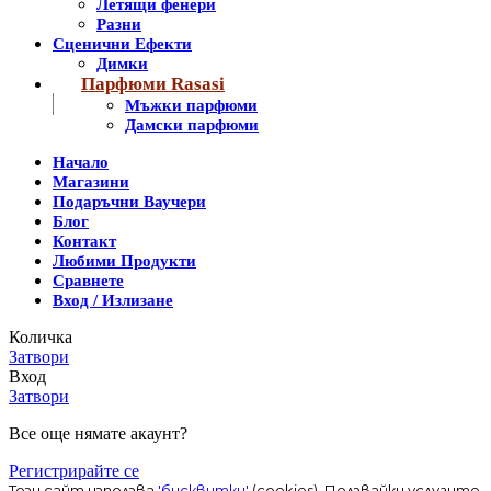
Летящи фенери
Разни
Сценични Ефекти
Димки
Парфюми Rasasi
Мъжки парфюми
Дамски парфюми
Начало
Магазини
Подаръчни Ваучери
Блог
Контакт
Любими Продукти
Сравнете
Вход / Излизане
Количка
Затвори
Вход
Затвори
Все още нямате акаунт?
Регистрирайте се
Този сайт използва
'бисквитки'
(cookies). Ползвайки услугите