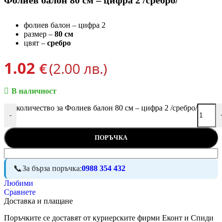
Фолиев балон 80 см – цифра 2 /сребро/
фолиев балон – цифра 2
размер –
80 см
цвят –
сребро
1.02
€
(2.00 лв.)
В наличност
количество за Фолиев балон 80 см – цифра 2 /сребро/
-
ПОРЪЧКА
За бърза поръчка:
0988 354 432
Любими
Сравнете
Доставка и плащане
Поръчките се доставят от куриерските фирми Еконт и Спиди