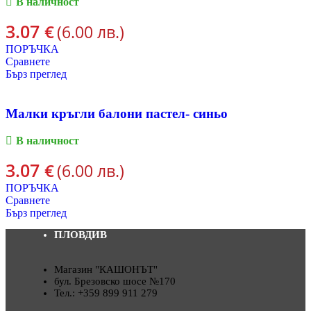
В наличност
3.07
€
(6.00 лв.)
ПОРЪЧКА
Сравнете
Бърз преглед
Малки кръгли балони пастел- синьо
В наличност
3.07
€
(6.00 лв.)
ПОРЪЧКА
Сравнете
Бърз преглед
ПЛОВДИВ
Магазин "КАШОНЪТ"
бул. Брезовско шосе №170
Тел.: +359 899 911 279