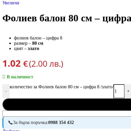
Увеличи
Фолиев балон 80 см – цифра 
фолиев балон – цифра 8
размер –
80 см
цвят –
злато
1.02
€
(2.00 лв.)
В наличност
количество за Фолиев балон 80 см – цифра 8 /злато/
-
+
За бърза поръчка:
0988 354 432