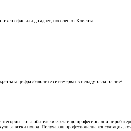
 техен офис или до адрес, посочен от Клиента.
кретната цифра /балоните се измерват в ненадуто състояние/
атегории – от любителски ефекти до професионални пиробатерии
кули за всеки повод. Получаваш професионална консултация, то