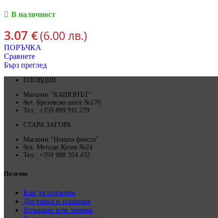
В наличност
3.07
€
(6.00 лв.)
ПОРЪЧКА
Сравнете
Бърз преглед
ПЛОВДИВ
Магазин "КАШОНЪТ"
бул. Брезовско шосе №170
Тел.: +359 899 911 279
СТАРА ЗАГОРА
Магазин "Нощна фиеста"
бул. Методи Кусев №24
Тел.: +359 988 354 432
Полезно
Как да поръчам
Доставка и плащане
Връщане или замяна