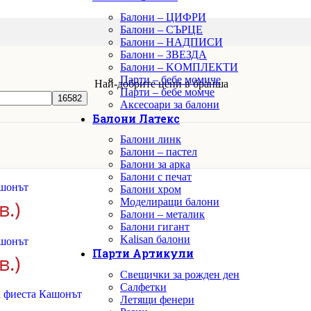
Балони – ЦИФРИ
Балони – СЪРЦЕ
Балони – НАДПИСИ
Балони – ЗВЕЗДА
Балони – KОМПЛЕКТИ
Парти – бебе момиче
Най-добрите цени в бранша
Парти – бебе момче
Аксесоари за балони
Балони Латекс
Балони линк
Балони – пастел
Балони за арка
Балони с печат
Балони хром
в.)
Моделиращи балони
Балони – металик
Балони гигант
Kalisan балони
Парти Артикули
в.)
Свещички за рожден ден
Салфетки
Летящи фенери