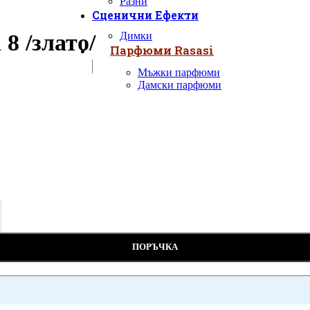
Разни
Сценични Ефекти
8 /злато/
Димки
Парфюми Rasasi
Мъжки парфюми
Дамски парфюми
ПОРЪЧКА