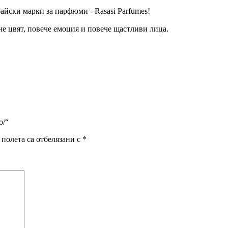
байски марки за парфюми - Rasasi Parfumes!
че цвят, повече емоция и повече щастливи лица.
о/“
полета са отбелязани с
*