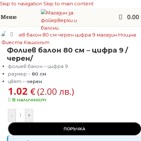
Skip to navigation
Skip to main content
0.00
Меню
Начало
/
Балони
/
Балони - ЦИФРИ
Увеличи
Фолиев балон 80 см – цифра 9 /
черен/
фолиев балон – цифра 9
размер –
80 см
цвят –
черен
1.02
€
(2.00 лв.)
В наличност
-
+
ПОРЪЧКА