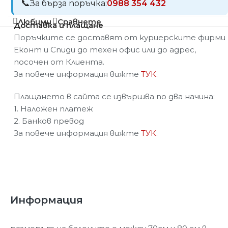
За бърза поръчка:
0988 354 432
Любими
Сравнете
Доставка и плащане
Поръчките се доставят от куриерските фирми
Еконт и Спиди до техен офис или до адрес,
посочен от Клиента.
За повече информация вижте
ТУК.
Плащането в сайта се извършва по два начина:
1. Наложен платеж
2. Банков превод
За повече информация вижте
ТУК.
Информация