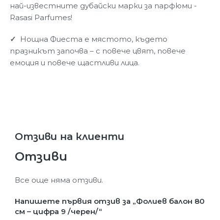
най-известните дубайски марки за парфюми -
Rasasi Parfumes!
✓
Нощна Фиеста е мястото, където
празникът започва – с повече цвят, повече
емоция и повече щастливи лица.
Отзиви на клиенти
Отзиви
Все още няма отзиви.
Напишете първия отзив за „Фолиев балон 80
см – цифра 9 /черен/“