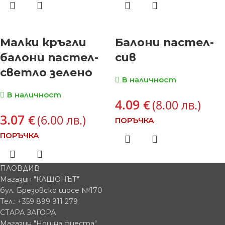
Малки кръгли
Балони пастел-
балони пастел-
сив
светло зелено
В наличност
В наличност
4.09
€
(8.00 лв.)
3.07
€
(6.00 лв.)
ПОРЪЧКА
ПОРЪЧКА
ПЛОВДИВ
Магазин "КАШОНЪТ"
бул. Брезовско шосе №170
Тел.: +359 899 911 279
СТАРА ЗАГОРА
Магазин "Нощна фиеста"