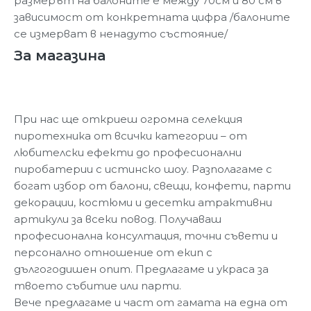
размерът на балоните е между 70см и 80 см в
зависимост от конкретната цифра /балоните
се измерват в ненадуто състояние/
За магазина
При нас ще откриеш огромна селекция
пиротехника от всички категории – от
любителски ефекти до професионални
пиробатерии с истинско шоу. Разполагаме с
богат избор от балони, свещи, конфети, парти
декорации, костюми и десетки атрактивни
артикули за всеки повод. Получаваш
професионална консултация, точни съвети и
персонално отношение от екип с
дългогодишен опит. Предлагаме и украса за
твоето събитие или парти.
Вече предлагаме и част от гамата на една от