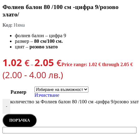
Фолиев балон 80 /100 см -цифра 9/розово
злато/
Код:
Няма
фолиев балон – цифра 9
размер –
80 см/100 см.
цвят –
розово злато
1.02
2.05
€
€
–
Price range: 1.02 € through 2.05 €
(2.00 - 4.00 лв.)
Размер
Изчистване
количество за Фолиев балон 80 /100 см -цифра 9/розово злат
-
ПОРЪЧКА