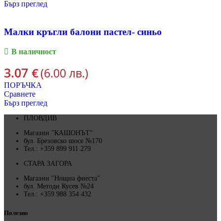
Бърз преглед
Малки кръгли балони пастел- синьо
В наличност
3.07
€
(6.00 лв.)
ПОРЪЧКА
Сравнете
Бърз преглед
ПЛОВДИВ
Магазин "КАШОНЪТ"
бул. Брезовско шосе №170
Тел.: +359 899 911 279
СТАРА ЗАГОРА
Магазин "Нощна фиеста"
бул. Методи Кусев №24
Тел.: +359 988 354 432
Полезно