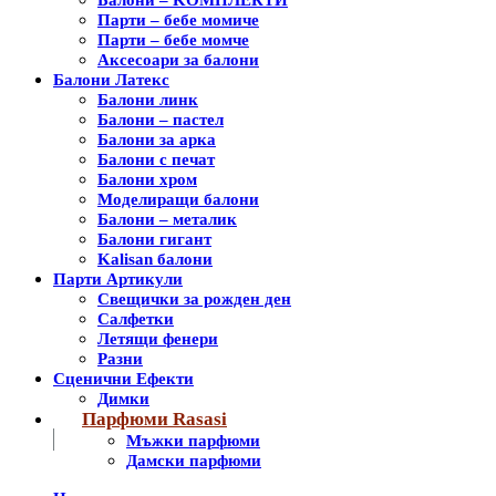
Парти – бебе момиче
Парти – бебе момче
Аксесоари за балони
Балони Латекс
Балони линк
Балони – пастел
Балони за арка
Балони с печат
Балони хром
Моделиращи балони
Балони – металик
Балони гигант
Kalisan балони
Парти Артикули
Свещички за рожден ден
Салфетки
Летящи фенери
Разни
Сценични Ефекти
Димки
Парфюми Rasasi
Мъжки парфюми
Дамски парфюми