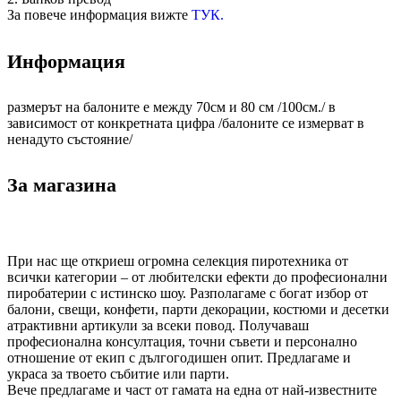
За повече информация вижте
ТУК.
Информация
размерът на балоните е между 70см и 80 см /100см./ в
зависимост от конкретната цифра /балоните се измерват в
ненадуто състояние/
За магазина
При нас ще откриеш огромна селекция пиротехника от
всички категории – от любителски ефекти до професионални
пиробатерии с истинско шоу. Разполагаме с богат избор от
балони, свещи, конфети, парти декорации, костюми и десетки
атрактивни артикули за всеки повод. Получаваш
професионална консултация, точни съвети и персонално
отношение от екип с дългогодишен опит. Предлагаме и
украса за твоето събитие или парти.
Вече предлагаме и част от гамата на една от най-известните