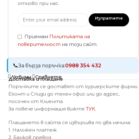
отново при нас.
Изпратете
Приемам
Политиката на
поверителност
на този сайт.
За бърза поръчка:
0988 354 432
Любими
Сравнете
Доставка и плащане
Поръчките се доставят от куриерските фирми
Еконт и Спиди до техен офис или до адрес,
посочен от Клиента.
За повече информация вижте
ТУК.
Плащането в сайта се извършва по два начина:
1. Наложен платеж
2. Банков превод