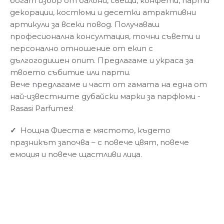
богат избор от балони, свещи, конфети, парти
декорации, костюми и десетки атрактивни
артикули за всеки повод. Получаваш
професионална консултация, точни съвети и
персонално отношение от екип с
дългогодишен опит. Предлагаме и украса за
твоето събитие или парти.
Вече предлагаме и част от гамата на една от
най-известните дубайски марки за парфюми -
Rasasi Parfumes!
✓
Нощна Фиеста е мястото, където
празникът започва – с повече цвят, повече
емоция и повече щастливи лица.