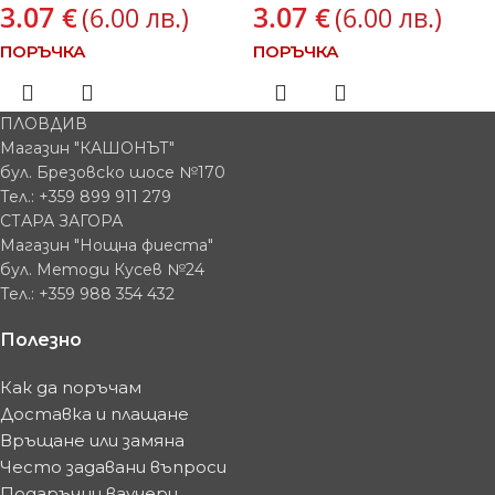
3.07
3.07
€
€
(6.00 лв.)
(6.00 лв.)
ПОРЪЧКА
ПОРЪЧКА
ПЛОВДИВ
Магазин "КАШОНЪТ"
бул. Брезовско шосе №170
Тел.: +359 899 911 279
СТАРА ЗАГОРА
Магазин "Нощна фиеста"
бул. Методи Кусев №24
Тел.: +359 988 354 432
Полезно
Как да поръчам
Доставка и плащане
Връщане или замяна
Често задавани въпроси
Подаръчни ваучери