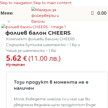
Skip to navigation
Skip to main content
0.00
Меню
Начало
/
Балони фолио
/
Други балони
Увеличи
фолиев балон CHEERS
Комплект фолиеви балони CHEERS :
Съдържа Бутилка шампанско – 1 бр и
Чаша за шампанско – 1 бр
5.62
€
(11.00 лв.)
Изчерпан
Този продукт в момента не е
наличен
Моля, въведете имейла си и ние ще Ви
уведомим веднага щом продуктът бъде