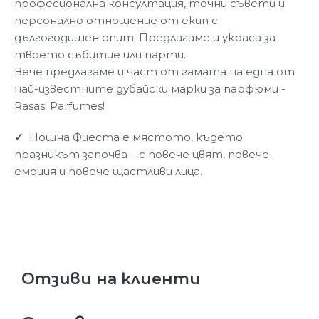
професионална консултация, точни съвети и
персонално отношение от екип с
дългогодишен опит. Предлагаме и украса за
твоето събитие или парти.
Вече предлагаме и част от гамата на една от
най-известните дубайски марки за парфюми -
Rasasi Parfumes!
✓
Нощна Фиеста е мястото, където
празникът започва – с повече цвят, повече
емоция и повече щастливи лица.
Отзиви на клиенти