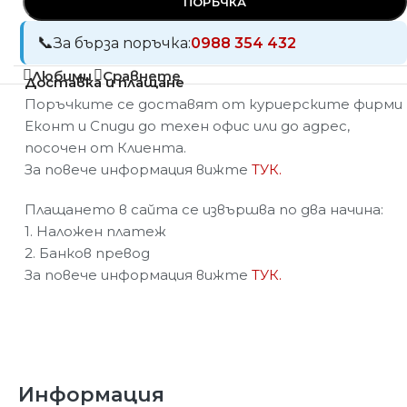
ПОРЪЧКА
За бърза поръчка:
0988 354 432
Любими
Сравнете
Доставка и плащане
Поръчките се доставят от куриерските фирми
Еконт и Спиди до техен офис или до адрес,
посочен от Клиента.
За повече информация вижте
ТУК.
Плащането в сайта се извършва по два начина:
1. Наложен платеж
2. Банков превод
За повече информация вижте
ТУК.
Информация