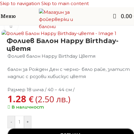
Skip to navigation
Skip to main content
0.00
Меню
Начало
/
Балони фолио
/
Други балони
Увеличи
Фолиев Балон Happy Birthday-
цветя
Фолиев балон Happy Birthday Цветя
балон за Рожден Ден с черно- бяло райе, златист
надпис с розови хибискус цветя
Размер 18 инча / 40 – 44 см /
1.28
€
(2.50 лв.)
В наличност
-
+