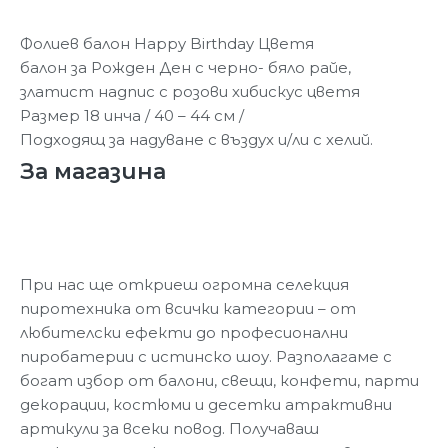
Фолиев балон Happy Birthday Цветя
балон за Рожден Ден с черно- бяло райе,
златист надпис с розови хибискус цветя
Размер 18 инча / 40 – 44 см /
Подходящ за надуване с въздух и/ли с хелий.
За магазина
При нас ще откриеш огромна селекция
пиротехника от всички категории – от
любителски ефекти до професионални
пиробатерии с истинско шоу. Разполагаме с
богат избор от балони, свещи, конфети, парти
декорации, костюми и десетки атрактивни
артикули за всеки повод. Получаваш