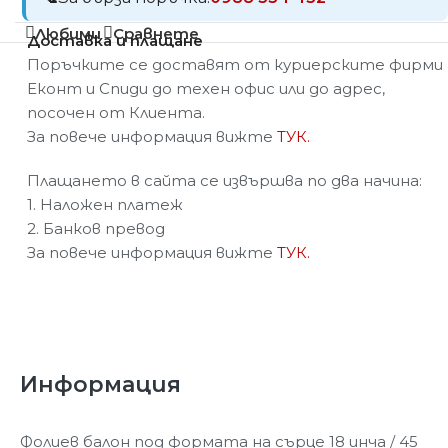
Любими
Сравнете
Доставка и плащане
Поръчките се доставят от куриерските фирми
Еконт и Спиди до техен офис или до адрес,
посочен от Клиента.
За повече информация вижте
ТУК.
Плащането в сайта се извършва по два начина:
1. Наложен платеж
2. Банков превод
За повече информация вижте
ТУК.
Информация
Фолиев балон под формата на сърце 18 инча / 45