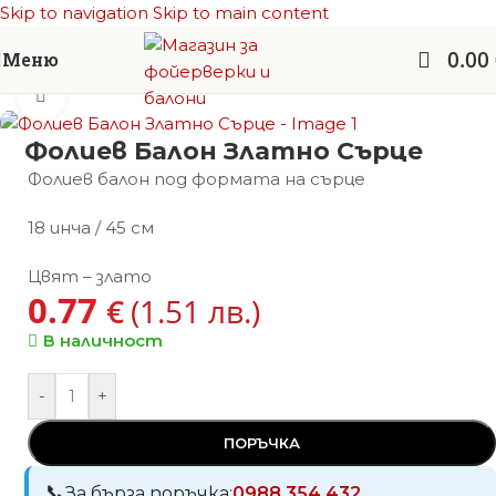
Skip to navigation
Skip to main content
0.00
Меню
Начало
/
Балони фолио
/
Балони - СЪРЦЕ
Увеличи
Фолиев Балон Златно Сърце
Фолиев балон под формата на сърце
18 инча / 45 см
Цвят – злато
0.77
€
(1.51 лв.)
В наличност
-
+
ПОРЪЧКА
За бърза поръчка:
0988 354 432