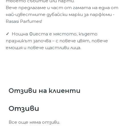
твоето събитие или парти.
Вече предлагаме и част от гамата на една от
най-известните дубайски марки за парфюми -
Rasasi Parfumes!
✓
Нощна Фиеста е мястото, където
празникът започва – с повече цвят, повече
емоция и повече щастливи лица.
Отзиви на клиенти
Отзиви
Все още няма отзиви.