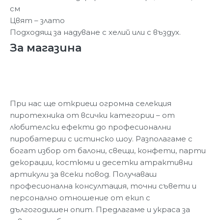
см
Цвят – злато
Подходящ за надуване с хелий или с въздух.
За магазина
При нас ще откриеш огромна селекция
пиротехника от всички категории – от
любителски ефекти до професионални
пиробатерии с истинско шоу. Разполагаме с
богат избор от балони, свещи, конфети, парти
декорации, костюми и десетки атрактивни
артикули за всеки повод. Получаваш
професионална консултация, точни съвети и
персонално отношение от екип с
дългогодишен опит. Предлагаме и украса за