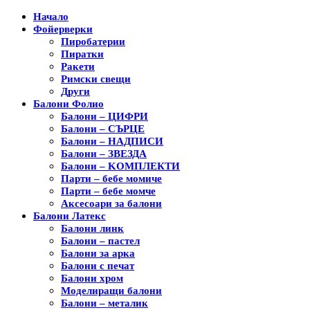
Начало
Фойерверки
Пиробатерии
Пиратки
Ракети
Римски свещи
Други
Балони Фолио
Балони – ЦИФРИ
Балони – СЪРЦЕ
Балони – НАДПИСИ
Балони – ЗВЕЗДА
Балони – KОМПЛЕКТИ
Парти – бебе момиче
Парти – бебе момче
Аксесоари за балони
Балони Латекс
Балони линк
Балони – пастел
Балони за арка
Балони с печат
Балони хром
Моделиращи балони
Балони – металик