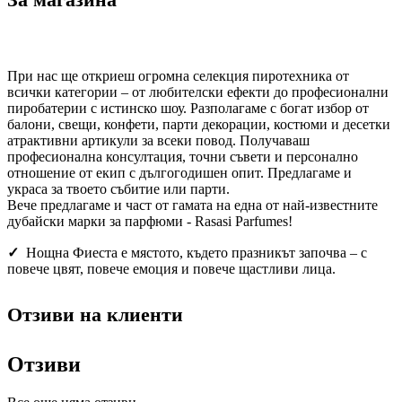
При нас ще откриеш огромна селекция пиротехника от
всички категории – от любителски ефекти до професионални
пиробатерии с истинско шоу. Разполагаме с богат избор от
балони, свещи, конфети, парти декорации, костюми и десетки
атрактивни артикули за всеки повод. Получаваш
професионална консултация, точни съвети и персонално
отношение от екип с дългогодишен опит. Предлагаме и
украса за твоето събитие или парти.
Вече предлагаме и част от гамата на една от най-известните
дубайски марки за парфюми - Rasasi Parfumes!
✓
Нощна Фиеста е мястото, където празникът започва – с
повече цвят, повече емоция и повече щастливи лица.
Отзиви на клиенти
Отзиви