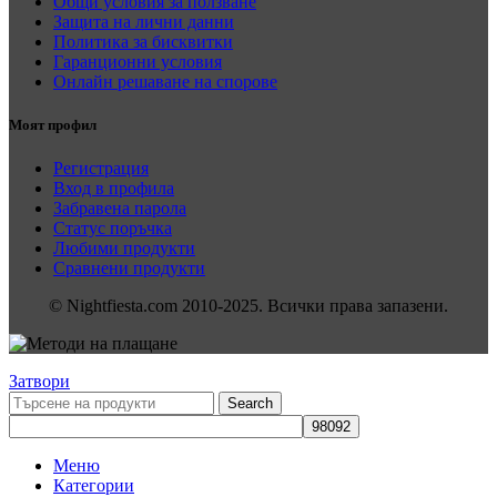
Общи условия за ползване
Защита на лични данни
Политика за бисквитки
Гаранционни условия
Онлайн решаване на спорове
Моят профил
Регистрация
Вход в профила
Забравена парола
Статус поръчка
Любими продукти
Сравнени продукти
© Nightfiesta.com 2010-2025. Всички права запазени.
Затвори
Search
Меню
Категории