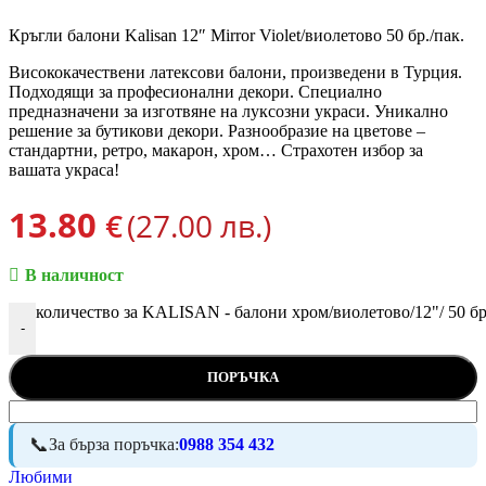
Кръгли балони Kalisan 12″ Mirror Violet/виолeтово 50 бр./пак.
Висококачествени латексови балони, произведени в Турция.
Подходящи за професионални декори. Специално
предназначени за изготвяне на луксозни украси. Уникално
решение за бутикови декори. Разнообразие на цветове –
стандартни, ретро, макарон, хром… Страхотен избор за
вашата украса!
13.80
€
(27.00 лв.)
В наличност
количество за KALISAN - балони хром/виолетово/12"/ 50 бр
-
ПОРЪЧКА
За бърза поръчка:
0988 354 432
Любими