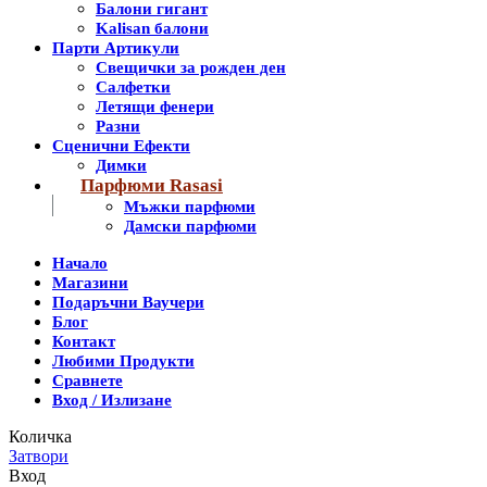
Балони гигант
Kalisan балони
Парти Артикули
Свещички за рожден ден
Салфетки
Летящи фенери
Разни
Сценични Ефекти
Димки
Парфюми Rasasi
Мъжки парфюми
Дамски парфюми
Начало
Магазини
Подаръчни Ваучери
Блог
Контакт
Любими Продукти
Сравнете
Вход / Излизане
Количка
Затвори
Вход