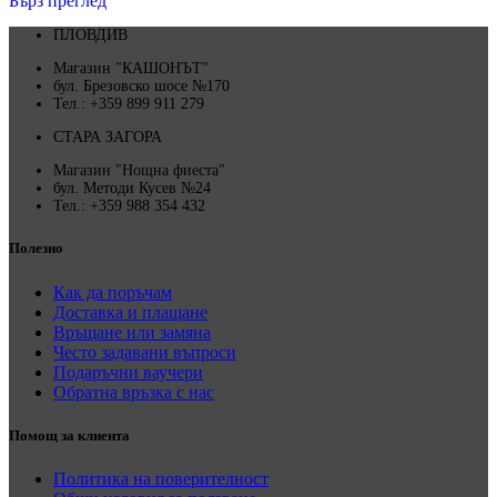
Бърз преглед
ПЛОВДИВ
Магазин "КАШОНЪТ"
бул. Брезовско шосе №170
Тел.: +359 899 911 279
СТАРА ЗАГОРА
Магазин "Нощна фиеста"
бул. Методи Кусев №24
Тел.: +359 988 354 432
Полезно
Как да поръчам
Доставка и плащане
Връщане или замяна
Често задавани въпроси
Подаръчни ваучери
Обратна връзка с нас
Помощ за клиента
Политика на поверителност