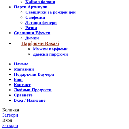
Kalisan балони
Парти Артикули
Свещички за рожден ден
Салфетки
Летящи фенери
Разни
Сценични Ефекти
Димки
Парфюми Rasasi
Мъжки парфюми
Дамски парфюми
Начало
Магазини
Подаръчни Ваучери
Блог
Контакт
Любими Продукти
Сравнете
Вход / Излизане
Количка
Затвори
Вход
Затвори