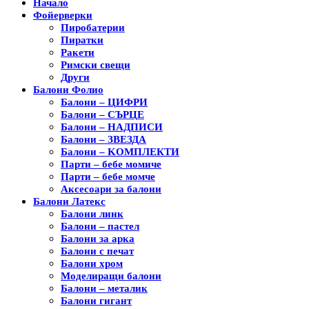
Начало
Фойерверки
Пиробатерии
Пиратки
Ракети
Римски свещи
Други
Балони Фолио
Балони – ЦИФРИ
Балони – СЪРЦЕ
Балони – НАДПИСИ
Балони – ЗВЕЗДА
Балони – KОМПЛЕКТИ
Парти – бебе момиче
Парти – бебе момче
Аксесоари за балони
Балони Латекс
Балони линк
Балони – пастел
Балони за арка
Балони с печат
Балони хром
Моделиращи балони
Балони – металик
Балони гигант