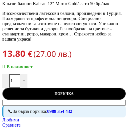
Кръгли балони Kalisan 12″ Mirror Gold/злато 50 бр./пак.
Висококачествени латексови балони, произведени в Турция.
Подходящи за професионални декори. Специално
предназначени за изготвяне на луксозни украси. Уникално
решение за бутикови декори. Разнообразие на цветове –
стандартни, ретро, макарон, хром… Страхотен избор за
вашата украса!
13.80
€
(27.00 лв.)
В наличност
количество за KALISAN - балони хром/злато/12"/50 бр.
-
+
ПОРЪЧКА
За бърза поръчка:
0988 354 432
Любими
Сравнете