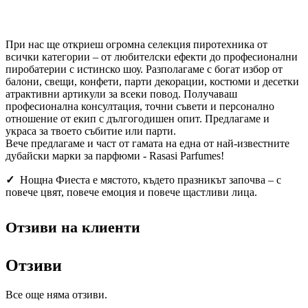
При нас ще откриеш огромна селекция пиротехника от
всички категории – от любителски ефекти до професионални
пиробатерии с истинско шоу. Разполагаме с богат избор от
балони, свещи, конфети, парти декорации, костюми и десетки
атрактивни артикули за всеки повод. Получаваш
професионална консултация, точни съвети и персонално
отношение от екип с дългогодишен опит. Предлагаме и
украса за твоето събитие или парти.
Вече предлагаме и част от гамата на една от най-известните
дубайски марки за парфюми - Rasasi Parfumes!
✓
Нощна Фиеста е мястото, където празникът започва – с
повече цвят, повече емоция и повече щастливи лица.
Отзиви на клиенти
Отзиви
Все още няма отзиви.