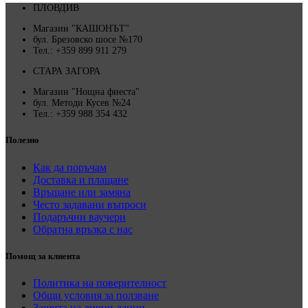
ПЛОВДИВ
Магазин "КАШОНЪТ"
бул. Брезовско шосе №170
Тел.: +359 899 911 279
СТАРА ЗАГОРА
Магазин "Нощна фиеста"
бул. Методи Кусев №24
Тел.: +359 988 354 432
Полезно
Как да поръчам
Доставка и плащане
Връщане или замяна
Често задавани въпроси
Подаръчни ваучери
Обратна връзка с нас
Помощ за клиента
Политика на поверителност
Общи условия за ползване
Защита на лични данни