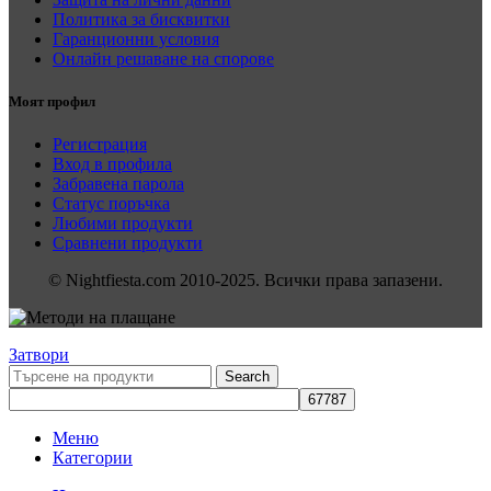
Политика за бисквитки
Гаранционни условия
Онлайн решаване на спорове
Моят профил
Регистрация
Вход в профила
Забравена парола
Статус поръчка
Любими продукти
Сравнени продукти
© Nightfiesta.com 2010-2025. Всички права запазени.
Затвори
Search
Меню
Категории