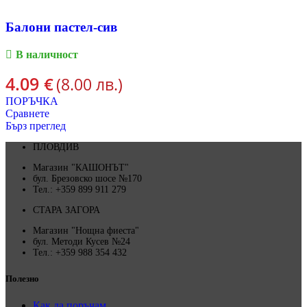
Балони пастел-сив
В наличност
4.09
€
(8.00 лв.)
ПОРЪЧКА
Сравнете
Бърз преглед
ПЛОВДИВ
Магазин "КАШОНЪТ"
бул. Брезовско шосе №170
Тел.: +359 899 911 279
СТАРА ЗАГОРА
Магазин "Нощна фиеста"
бул. Методи Кусев №24
Тел.: +359 988 354 432
Полезно
Как да поръчам