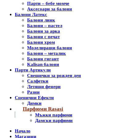
Парти – бебе момче
Аксесоари за балони
Балони Латекс
Балони линк
Балони – пастел
Балони за арка
Балони с печат
Балони хром
Моделиращи балони
Балони – металик
Балони гигант
Kalisan балони
Парти Артикули
Свещички за рожден ден
Салфетки
Летящи фенери
Разни
Сценични Ефекти
Димки
Парфюми Rasasi
Мъжки парфюми
Дамски парфюми
Начало
Магазини