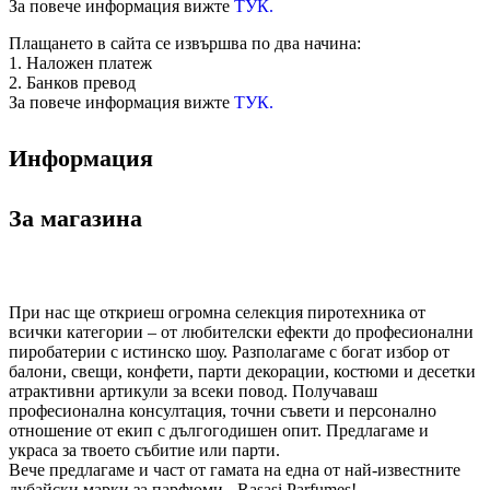
За повече информация вижте
ТУК.
Плащането в сайта се извършва по два начина:
1. Наложен платеж
2. Банков превод
За повече информация вижте
ТУК.
Информация
За магазина
При нас ще откриеш огромна селекция пиротехника от
всички категории – от любителски ефекти до професионални
пиробатерии с истинско шоу. Разполагаме с богат избор от
балони, свещи, конфети, парти декорации, костюми и десетки
атрактивни артикули за всеки повод. Получаваш
професионална консултация, точни съвети и персонално
отношение от екип с дългогодишен опит. Предлагаме и
украса за твоето събитие или парти.
Вече предлагаме и част от гамата на една от най-известните
дубайски марки за парфюми - Rasasi Parfumes!