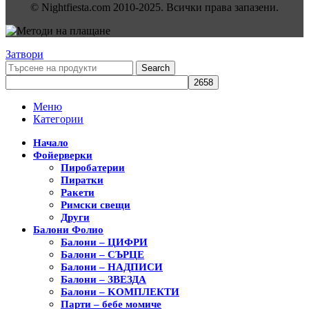
© Nightfiesta.com 2010-2025. Всички права запазени.
Затвори
Search
Меню
Категории
Начало
Фойерверки
Пиробатерии
Пиратки
Ракети
Римски свещи
Други
Балони Фолио
Балони – ЦИФРИ
Балони – СЪРЦЕ
Балони – НАДПИСИ
Балони – ЗВЕЗДА
Балони – KОМПЛЕКТИ
Парти – бебе момиче