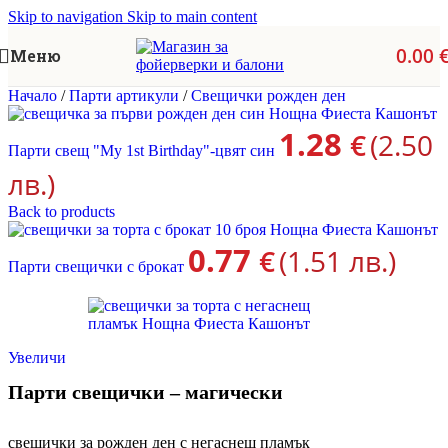
Skip to navigation
Skip to main content
0.00
Меню
Начало
/
Парти артикули
/
Свещички рожден ден
1.28
€
(2.50
Парти свещ "My 1st Birthday"-цвят син
лв.)
Back to products
0.77
€
(1.51 лв.)
Парти свещички с брокат
Увеличи
Парти свещички – магически
свещички за рожден ден с негаснещ пламък