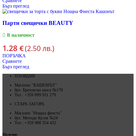
Сравнете
Бърз преглед
Парти свещички BEAUTY
В наличност
1.28
€
(2.50 лв.)
ПОРЪЧКА
Сравнете
Бърз преглед
ПЛОВДИВ
Магазин "КАШОНЪТ"
бул. Брезовско шосе №170
Тел.: +359 899 911 279
СТАРА ЗАГОРА
Магазин "Нощна фиеста"
бул. Методи Кусев №24
Тел.: +359 988 354 432
Полезно