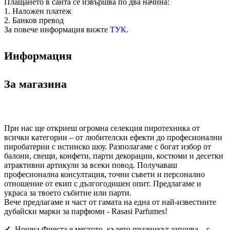
Плащането в сайта се извършва по два начина:
1. Наложен платеж
2. Банков превод
За повече информация вижте
ТУК.
Информация
За магазина
При нас ще откриеш огромна селекция пиротехника от
всички категории – от любителски ефекти до професионални
пиробатерии с истинско шоу. Разполагаме с богат избор от
балони, свещи, конфети, парти декорации, костюми и десетки
атрактивни артикули за всеки повод. Получаваш
професионална консултация, точни съвети и персонално
отношение от екип с дългогодишен опит. Предлагаме и
украса за твоето събитие или парти.
Вече предлагаме и част от гамата на една от най-известните
дубайски марки за парфюми - Rasasi Parfumes!
✓
Нощна Фиеста е мястото, където празникът започва – с