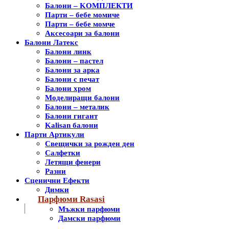
Балони – KОМПЛЕКТИ
Парти – бебе момиче
Парти – бебе момче
Аксесоари за балони
Балони Латекс
Балони линк
Балони – пастел
Балони за арка
Балони с печат
Балони хром
Моделиращи балони
Балони – металик
Балони гигант
Kalisan балони
Парти Артикули
Свещички за рожден ден
Салфетки
Летящи фенери
Разни
Сценични Ефекти
Димки
Парфюми Rasasi
Мъжки парфюми
Дамски парфюми