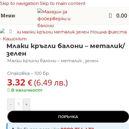
Skip to navigation
Skip to main content
0.00
Меню
Начало
/
Балони латекс
/
Балони - металик
Увеличи
Млаки кръгли балони – металик/
зелен
Малки кръгли балони – металик , зелен.
Опаковка – 100 бр.
3.32
€
(6.49 лв.)
В наличност
-
+
ПОРЪЧКА