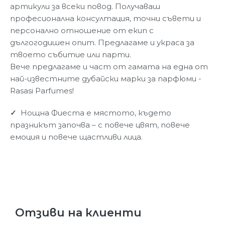
артикули за всеки повод. Получаваш
професионална консултация, точни съвети и
персонално отношение от екип с
дългогодишен опит. Предлагаме и украса за
твоето събитие или парти.
Вече предлагаме и част от гамата на една от
най-известните дубайски марки за парфюми -
Rasasi Parfumes!
✓
Нощна Фиеста е мястото, където
празникът започва – с повече цвят, повече
емоция и повече щастливи лица.
Отзиви на клиенти