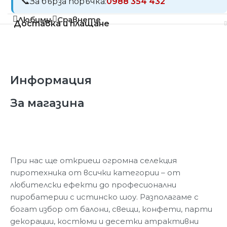
За бърза поръчка:
0988 354 432
Любими
Сравнете
Доставка и плащане
Информация
За магазина
При нас ще откриеш огромна селекция
пиротехника от всички категории – от
любителски ефекти до професионални
пиробатерии с истинско шоу. Разполагаме с
богат избор от балони, свещи, конфети, парти
декорации, костюми и десетки атрактивни