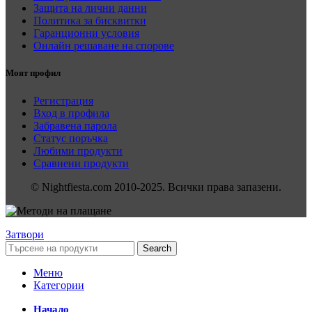
Защита на лични данни
Политика за бисквитки
Гаранционни условия
Онлайн решаване на спорове
Моят профил
Регистрация
Вход в профила
Забравена парола
Статус поръчка
Любими продукти
Сравнени продукти
© Nightfiesta.com 2010-2025. Всички права запазени.
Затвори
Search
Меню
Категории
Начало