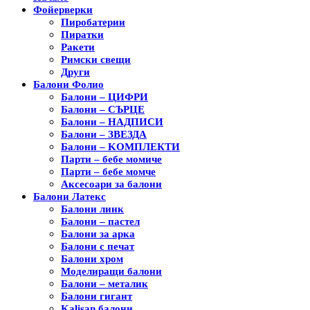
Фойерверки
Пиробатерии
Пиратки
Ракети
Римски свещи
Други
Балони Фолио
Балони – ЦИФРИ
Балони – СЪРЦЕ
Балони – НАДПИСИ
Балони – ЗВЕЗДА
Балони – KОМПЛЕКТИ
Парти – бебе момиче
Парти – бебе момче
Аксесоари за балони
Балони Латекс
Балони линк
Балони – пастел
Балони за арка
Балони с печат
Балони хром
Моделиращи балони
Балони – металик
Балони гигант
Kalisan балони