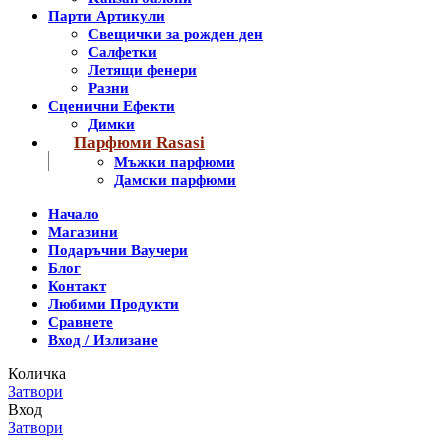
Парти Артикули
Свещички за рожден ден
Салфетки
Летящи фенери
Разни
Сценични Ефекти
Димки
Парфюми Rasasi
Мъжки парфюми
Дамски парфюми
Начало
Магазини
Подаръчни Ваучери
Блог
Контакт
Любими Продукти
Сравнете
Вход / Излизане
Количка
Затвори
Вход
Затвори