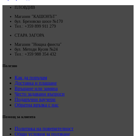
ПЛОВДИВ
Магазин "КАШОНЪТ"
бул. Брезовско шосе №170
Тел.: +359 899 911 279
СТАРА ЗАГОРА
Магазин "Нощна фиеста"
бул. Методи Кусев №24
Тел.: +359 988 354 432
Полезно
Как да поръчам
Доставка и плащане
Връщане или замяна
Често задавани въпроси
Подаръчни ваучери
Обратна връзка с нас
Помощ за клиента
Политика на поверителност
Общи условия за ползване