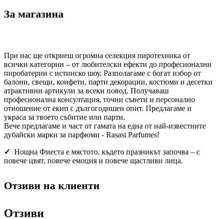
За магазина
При нас ще откриеш огромна селекция пиротехника от
всички категории – от любителски ефекти до професионални
пиробатерии с истинско шоу. Разполагаме с богат избор от
балони, свещи, конфети, парти декорации, костюми и десетки
атрактивни артикули за всеки повод. Получаваш
професионална консултация, точни съвети и персонално
отношение от екип с дългогодишен опит. Предлагаме и
украса за твоето събитие или парти.
Вече предлагаме и част от гамата на една от най-известните
дубайски марки за парфюми - Rasasi Parfumes!
✓
Нощна Фиеста е мястото, където празникът започва – с
повече цвят, повече емоция и повече щастливи лица.
Отзиви на клиенти
Отзиви