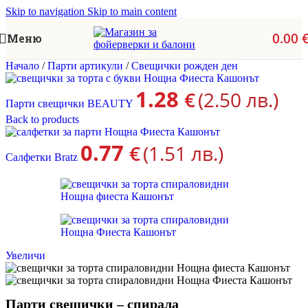
Skip to navigation
Skip to main content
0.00
Меню
Начало
/
Парти артикули
/
Свещички рожден ден
1.28
€
(2.50 лв.)
Парти свещички BEAUTY
Back to products
0.77
€
(1.51 лв.)
Салфетки Bratz
Увеличи
Парти свещички – спирала