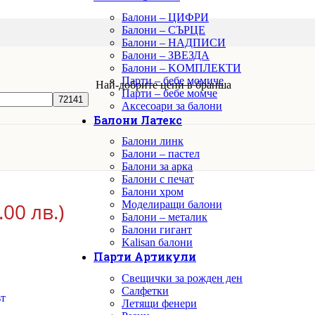
Балони – ЦИФРИ
Балони – СЪРЦЕ
Балони – НАДПИСИ
Балони – ЗВЕЗДА
Балони – KОМПЛЕКТИ
Парти – бебе момиче
Най-добрите цени в бранша
Парти – бебе момче
Аксесоари за балони
Балони Латекс
Балони линк
Балони – пастел
Балони за арка
Балони с печат
Балони хром
.00 лв.)
Моделиращи балони
Балони – металик
Балони гигант
Kalisan балони
Парти Артикули
Свещички за рожден ден
Салфетки
Летящи фенери