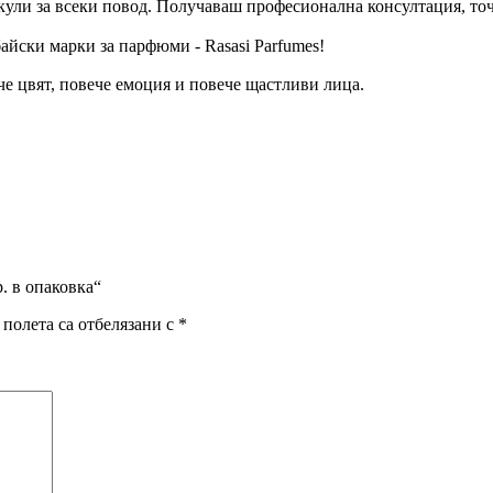
кули за всеки повод. Получаваш професионална консултация, то
байски марки за парфюми - Rasasi Parfumes!
че цвят, повече емоция и повече щастливи лица.
. в опаковка“
полета са отбелязани с
*