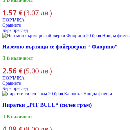
В наличност
1.57
€
(3.07 лв.)
ПОРЪЧКА
Сравнете
Бърз преглед
Наземно въртящи се фойерверки “ Фиорино“
В наличност
2.56
€
(5.00 лв.)
ПОРЪЧКА
Сравнете
Бърз преглед
Пиратки „PIT BULL“ (силен гръм)
В наличност
4.09
€
(8.00 лв.)