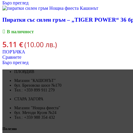
Бърз преглед
Пиратки със силен гръм – „TIGER POWER“ 36 бр
В наличност
5.11
€
(10.00 лв.)
ПОРЪЧКА
Сравнете
Бърз преглед
ПЛОВДИВ
Магазин "КАШОНЪТ"
бул. Брезовско шосе №170
Тел.: +359 899 911 279
СТАРА ЗАГОРА
Магазин "Нощна фиеста"
бул. Методи Кусев №24
Тел.: +359 988 354 432
Полезно