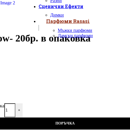
Разни
Сценични Ефекти
Димки
Парфюми Rasasi
Мъжки парфюми
w- 20бр. в опаковка
Дамски парфюми
вка
+
ПОРЪЧКА