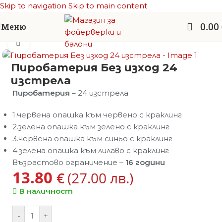
Skip to navigation
Skip to main content
0.00
Меню
Начало
/
Фойерверки
/
Пиробатерии
Увеличи
Пиробатерия Без изход 24
изстрела
Пиробатерия
– 24 изстрела
1.червена опашка към червено с краклинг
2.зелена опашка към зелено с краклинг
3.червена опашка към синьо с краклинг
4.зелена опашка към лилаво с краклинг
Възрастово ограничение –
16 години
13.80
€
(27.00 лв.)
В наличност
-
+