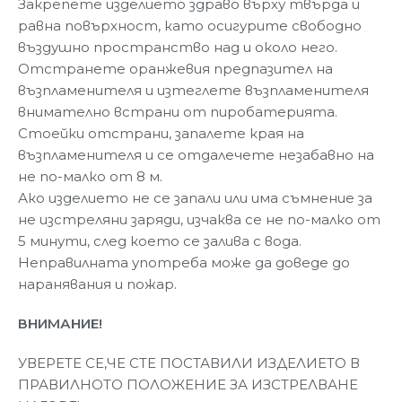
Закрепете изделието здраво върху твърда и
равна повърхност, като осигурите свободно
въздушно пространство над и около него.
Отстранете оранжевия предпазител на
възпламенителя и изтеглете възпламенителя
внимателно встрани от пиробатерията.
Стоейки отстрани, запалете края на
възпламенителя и се отдалечете незабавно на
не по-малко от 8 м.
Ако изделието не се запали или има съмнение за
не изстреляни заряди, изчаква се не по-малко от
5 минути, след което се залива с вода.
Неправилната употреба може да доведе до
наранявания и пожар.
ВНИМАНИЕ!
УВЕРЕТЕ СЕ,ЧЕ СТЕ ПОСТАВИЛИ ИЗДЕЛИЕТО В
ПРАВИЛНОТО ПОЛОЖЕНИЕ ЗА ИЗСТРЕЛВАНЕ