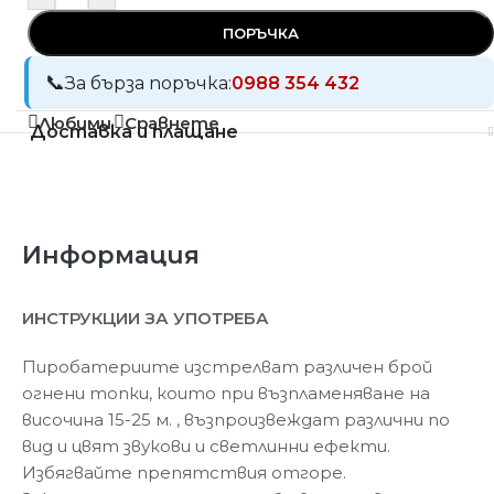
ПОРЪЧКА
За бърза поръчка:
0988 354 432
Любими
Сравнете
Доставка и плащане
Информация
ИНСТРУКЦИИ ЗА УПОТРЕБА
Пиробатериите изстрелват различен брой
огнени топки, които при възпламеняване на
височина 15-25 м. , възпроизвеждат различни по
вид и цвят звукови и светлинни ефекти.
Избягвайте препятствия отгоре.