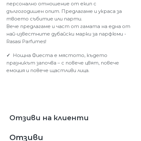
персонално отношение от екип с
дългогодишен опит. Предлагаме и украса за
твоето събитие или парти.
Вече предлагаме и част от гамата на една от
най-известните дубайски марки за парфюми -
Rasasi Parfumes!
✓
Нощна Фиеста е мястото, където
празникът започва – с повече цвят, повече
емоция и повече щастливи лица.
Отзиви на клиенти
Отзиви