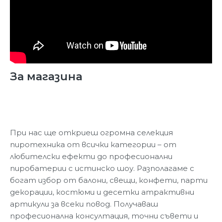
За магазина
При нас ще откриеш огромна селекция
пиротехника от всички категории – от
любителски ефекти до професионални
пиробатерии с истинско шоу. Разполагаме с
богат избор от балони, свещи, конфети, парти
декорации, костюми и десетки атрактивни
артикули за всеки повод. Получаваш
професионална консултация, точни съвети и