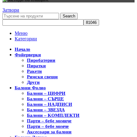
Затвори
Search
Меню
Категории
Начало
Фойерверки
Пиробатерии
Пиратки
Ракети
Римски свещи
Други
Балони Фолио
Балони – ЦИФРИ
Балони – СЪРЦЕ
Балони – НАДПИСИ
Балони – ЗВЕЗДА
Балони – KОМПЛЕКТИ
Парти – бебе момиче
Парти – бебе момче
Аксесоари за балони