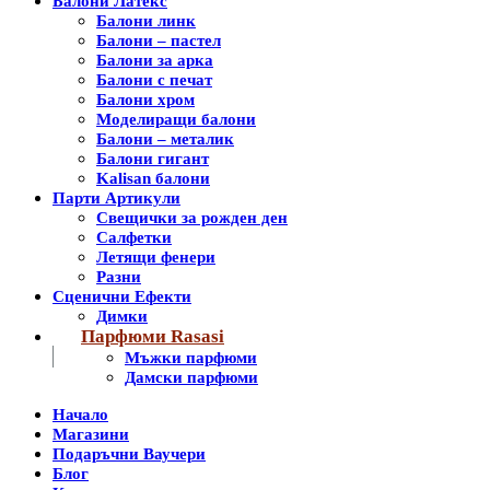
Балони Латекс
Балони линк
Балони – пастел
Балони за арка
Балони с печат
Балони хром
Моделиращи балони
Балони – металик
Балони гигант
Kalisan балони
Парти Артикули
Свещички за рожден ден
Салфетки
Летящи фенери
Разни
Сценични Ефекти
Димки
Парфюми Rasasi
Мъжки парфюми
Дамски парфюми
Начало
Магазини
Подаръчни Ваучери
Блог