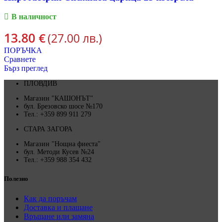
В наличност
13.80
€
(27.00 лв.)
ПОРЪЧКА
Сравнете
Бърз преглед
ПЛОВДИВ
Магазин "КАШОНЪТ"
бул. Брезовско шосе №170
Тел.: +359 899 911 279
СТАРА ЗАГОРА
Магазин "Нощна фиеста"
бул. Методи Кусев №24
Тел.: +359 988 354 432
Полезно
Как да поръчам
Доставка и плащане
Връщане или замяна