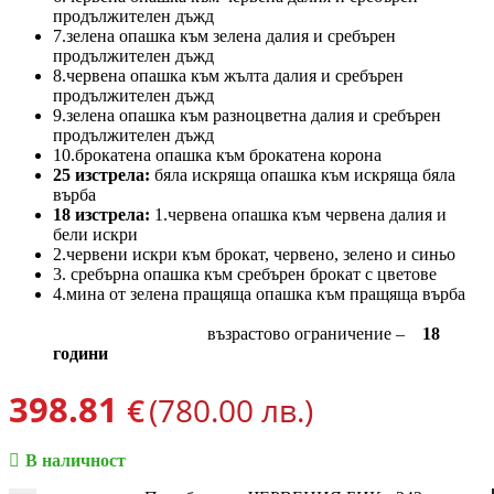
продължителен дъжд
7.зелена опашка към зелена далия и сребърен
продължителен дъжд
8.червена опашка към жълта далия и сребърен
продължителен дъжд
9.зелена опашка към разноцветна далия и сребърен
продължителен дъжд
10.брокатена опашка към брокатена корона
25 изстрела:
бяла искряща опашка към искряща бяла
върба
18 изстрела:
1.червена опашка към червена далия и
бели искри
2.червени искри към брокат, червено, зелено и синьо
3. сребърна опашка към сребърен брокат с цветове
4.мина от зелена пращяща опашка към пращяща върба
възрастово ограничение –
18
години
398.81
€
(780.00 лв.)
В наличност