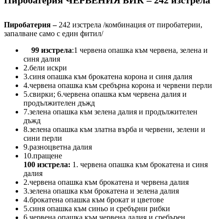
Пиробатерия ЧЕРВЕНИЯ БИК – 242 изстрела
Пиробатерия –
242 изстрела /комбинация от пиробатерии,
запалване само с един фитил/
99 изстрела
:1 червена опашка към червена, зелена и
синя далия
2.бели искри
3.синя опашка към брокатена корона и синя далия
4.червена опашка към сребърна корона и червени перли
5.свирки; 6.червена опашка към червена далия и
продължителен дъжд
7.зелена опашка към зелена далия и продължителен
дъжд
8.зелена опашка към златна върба и червени, зелени и
сини перли
9.разноцветна далия
10.пращене
100 изстрела:
1. червена опашка към брокатена и синя
далия
2.червена опашка към брокатена и червена далия
3.зелена опашка към брокатена и зелена далия
4.брокатена опашка към брокат и цветове
5.синя опашка към синьо и сребърни рибки
6.червена опашка към червена далия и сребърен