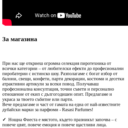
За магазина
При нас ще откриеш огромна селекция пиротехника от
всички категории – от любителски ефекти до професионални
пиробатерии с истинско шоу. Разполагаме с богат избор от
балони, свещи, конфети, парти декорации, костюми и десетки
атрактивни артикули за всеки повод. Получаваш
професионална консултация, точни съвети и персонално
отношение от екип с дългогодишен опит. Предлагаме и
украса за твоето събитие или парти.
Вече предлагаме и част от гамата на една от най-известните
дубайски марки за парфюми - Rasasi Parfumes!
✓
Нощна Фиеста е мястото, където празникът започва – с
повече цвят, повече емоция и повече щастливи лица.