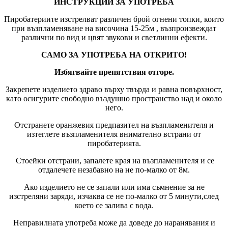
ИНСТРУКЦИИ ЗА УПОТРЕБА
Пиробатериите изстрелват различен брой огнени топки, които
при възпламеняване на височина 15-25м , възпроизвеждат
различни по вид и цвят звукови и светлинни ефекти.
САМО ЗА УПОТРЕБА НА ОТКРИТО!
Избягвайте препятствия отгоре.
Закрепете изделието здраво върху твърда и равна повърхност,
като осигурите свободно въздушно пространство над и около
него.
Отстранете оранжевия предпазител на възпламенителя и
изтеглете възпламенителя внимателно встрани от
пиробатерията.
Стоейки отстрани, запалете края на възпламенителя и се
отдалечете незабавно на не по-малко от 8м.
Ако изделието не се запали или има съмнение за не
изстреляни заряди, изчаква се не по-малко от 5 минути,след
което се залива с вода.
Неправилната употреба може да доведе до наранявания и