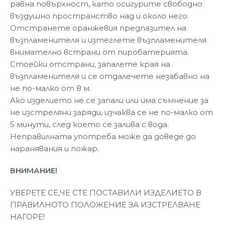
равна повърхност, като осигурите свободно
въздушно пространство над и около него.
Отстранете оранжевия предпазител на
възпламенителя и изтеглете възпламенителя
внимателно встрани от пиробатерията.
Стоейки отстрани, запалете края на
възпламенителя и се отдалечете незабавно на
не по-малко от 8 м.
Ако изделието не се запали или има съмнение за
не изстреляни заряди, изчаква се не по-малко от
5 минути, след което се залива с вода.
Неправилната употреба може да доведе до
наранявания и пожар.
ВНИМАНИЕ!
УВЕРЕТЕ СЕ,ЧЕ СТЕ ПОСТАВИЛИ ИЗДЕЛИЕТО В
ПРАВИЛНОТО ПОЛОЖЕНИЕ ЗА ИЗСТРЕЛВАНЕ
НАГОРЕ!