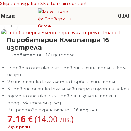
Skip to navigation
Skip to main content
0.00
Меню
Начало
/
Фойерверки
/
Пиробатерии
Увеличи
Пиробатерия Клеопатра 16
изстрела
Пиробатерия
– 16 изстрела
1.червена опашка към червени и сини перли и бели
искри
2.синя опашка към златна върба и сини перли
3.червена опашка към лилави перли и златни искри
4.зелена опашка към червени и зелени перли и
продължителен дъжд
Възрастово ограничение –
16 години
7.16
€
(14.00 лв.)
Изчерпан