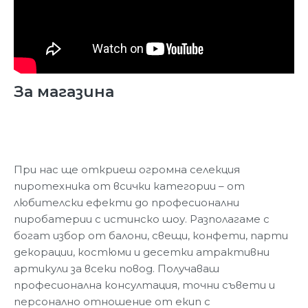
За магазина
При нас ще откриеш огромна селекция
пиротехника от всички категории – от
любителски ефекти до професионални
пиробатерии с истинско шоу. Разполагаме с
богат избор от балони, свещи, конфети, парти
декорации, костюми и десетки атрактивни
артикули за всеки повод. Получаваш
професионална консултация, точни съвети и
персонално отношение от екип с