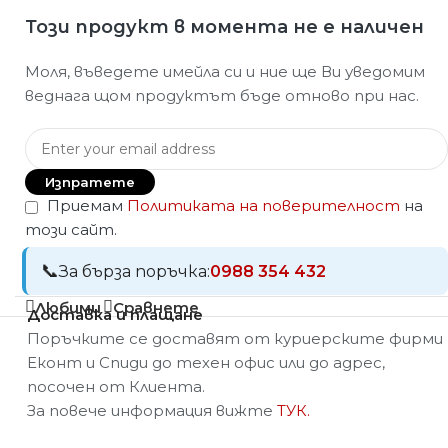
Този продукт в момента не е наличен
Моля, въведете имейла си и ние ще Ви уведомим
веднага щом продуктът бъде отново при нас.
Изпратете
Приемам
Политиката на поверителност
на
този сайт.
За бърза поръчка:
0988 354 432
Любими
Сравнете
Доставка и плащане
Поръчките се доставят от куриерските фирми
Еконт и Спиди до техен офис или до адрес,
посочен от Клиента.
За повече информация вижте
ТУК.