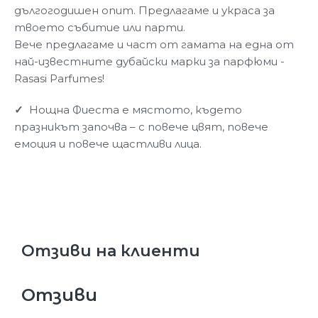
дългогодишен опит. Предлагаме и украса за
твоето събитие или парти.
Вече предлагаме и част от гамата на една от
най-известните дубайски марки за парфюми -
Rasasi Parfumes!
✓
Нощна Фиеста е мястото, където
празникът започва – с повече цвят, повече
емоция и повече щастливи лица.
Отзиви на клиенти
Отзиви