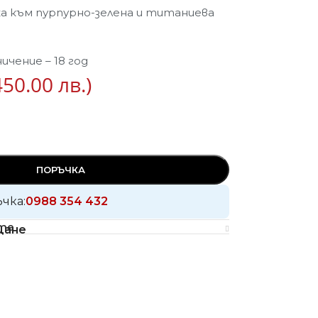
ка към пурпурно-зелена и титаниева
чение – 18 год
450.00 лв.)
ПОРЪЧКА
ъчка:
0988 354 432
те
щане