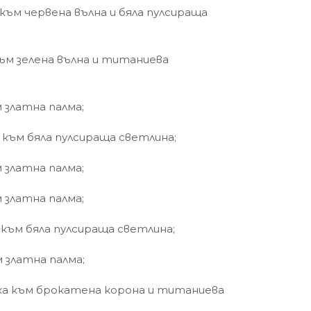
 към червена вълна и бяла пулсираща
към зелена вълна и титаниева
м златна палма;
 към бяла пулсираща светлина;
м златна палма;
м златна палма;
 към бяла пулсираща светлина;
м златна палма;
ка към брокатена корона и титаниева