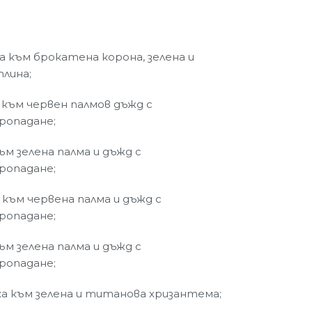
а към брокатена корона, зелена и
тлина;
 към червен палмов дъжд с
ропадане;
към зелена палма и дъжд с
ропадане;
 към червена палма и дъжд с
ропадане;
към зелена палма и дъжд с
ропадане;
ка към зелена и титанова хризантема;