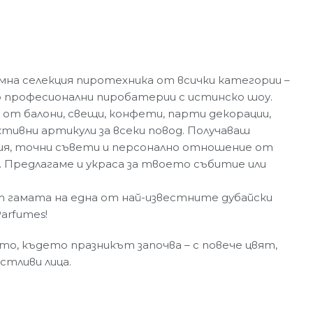
на селекция пиротехника от всички категории –
 професионални пиробатерии с истинско шоу.
 от балони, свещи, конфети, парти декорации,
ивни артикули за всеки повод. Получаваш
ия, точни съвети и персонално отношение от
. Предлагаме и украса за твоето събитие или
т гамата на една от най-известните дубайски
Parfumes!
, където празникът започва – с повече цвят,
стливи лица.