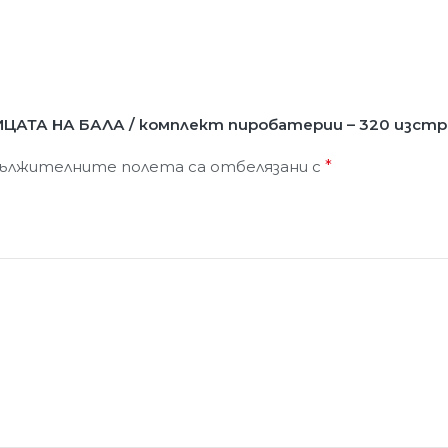
ЦАТА НА БАЛА / комплект пиробатерии – 320 изстр
ължителните полета са отбелязани с
*