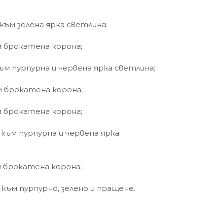
 към зелена ярка светлина;
м брокатена корона;
към пурпурна и червена ярка светлина;
м брокатена корона;
м брокатена корона;
 към пурпурна и червена ярка
м брокатена корона;
 към пурпурно, зелено и пращене.