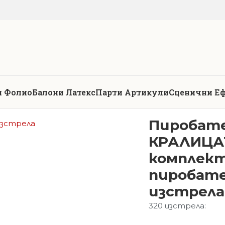
и Фолио
Балони Латекс
Парти Артикули
Сценични Е
Пиробате
КРАЛИЦАТ
комплек
пиробате
изстрела
320 изстрела: