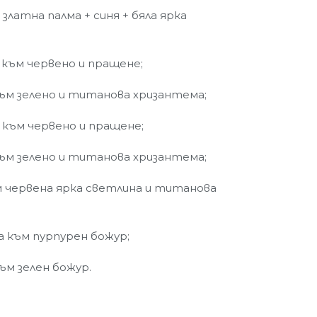
 златна палма + синя + бяла ярка
 към червено и пращене;
към зелено и титанова хризантема;
 към червено и пращене;
към зелено и титанова хризантема;
ъм червена ярка светлина и титанова
а към пурпурен божур;
към зелен божур.