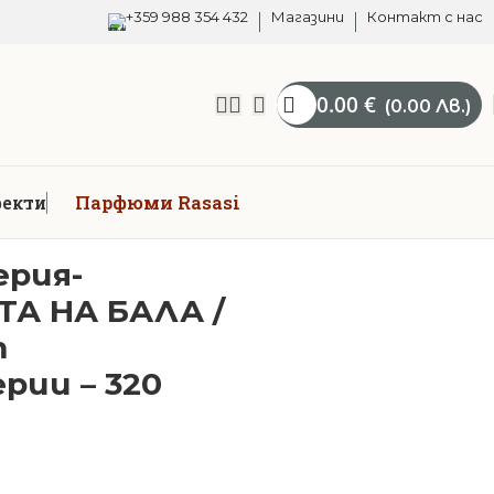
+359 988 354 432
Магазини
Контакт с нас
0.00
€
(0.00 Лв.)
Парфюми Rasasi
фекти
рия-
А НА БАЛА /
т
рии – 320