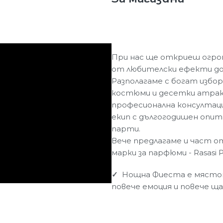
При нас ще откриеш огром
от любителски ефекти до
Разполагаме с богат избор
костюми и десетки атракт
професионална консултац
екип с дългогодишен опит
парти.
Вече предлагаме и част о
марки за парфюми - Rasasi 
✓
Нощна Фиеста е мястото
повече емоция и повече ща