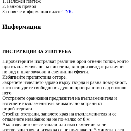
1. Наложен платеж
2. Банков превод
За повече информация вижте
ТУК.
Информация
ИНСТРУКЦИИ ЗА УПОТРЕБА
Пиробатериите изстрелват различен брой огнени топки, които
при възпламеняване на височинa, възпроизвеждат различни
по вид и цвят звукови и светлинни ефекти.
Избягвайте препятствия отгоре.
Закрепете изделието здраво върху твърда и равна повърхност,
като осигурите свободно въздушно пространство над и около
него.
Отстранете оранжевия предпазител на възпламенителя и
изтеглете възпламенителя внимателно встрани от
пиробатерията.
Стоейки отстрани, запалете края на възпламенителя и се
отдалечете незабавно на не по-малко от 8 м.
Ако изделието не се запали или има съмнение за не
изстреляни заряди, изчаква се не по-малко от 5 минути, след