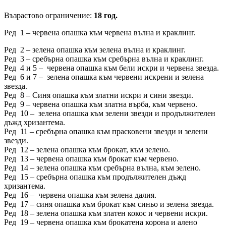
Възрастово ограничение:
18 год.
Ред 1 – червена опашка към червена вълна и краклинг.
Ред 2 – зелена опашка към зелена вълна и краклинг.
Ред 3 – сребърна опашка към сребърна вълна и краклинг.
Ред 4 и 5 – червена опашка към бели искри и червена звезда.
Ред 6 и 7 – зелена опашка към червени искрени и зелена
звезда.
Ред 8 – Синя опашка към златни искри и сини звезди.
Ред 9 – червена опашка към златна върба, към червено.
Ред 10 – зелена опашка към зелени звезди и продължителен
дъжд хризантема.
Ред 11 – сребърна опашка към прасковени звезди и зелени
звезди.
Ред 12 – зелена опашка към брокат, към зелено.
Ред 13 – червена опашка към брокат към червено.
Ред 14 – зелена опашка към сребърна вълна, към зелено.
Ред 15 – сребърна опашка към продължителен дъжд
хризантема.
Ред 16 – червена опашка към зелена далия.
Ред 17 – синя опашка към брокат към синьо и зелена звезда.
Ред 18 – зелена опашка към златен кокос и червени искри.
Ред 19 – червена опашка към брокатена корона и алено