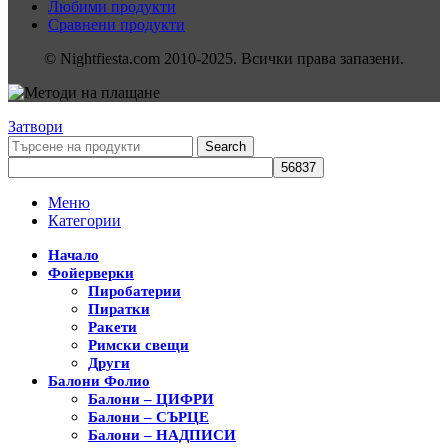
Любими продукти
Сравнени продукти
© Nightfiesta.com 2010-2025. Всички права запазени.
Затвори
Search
Меню
Категории
Начало
Фойерверки
Пиробатерии
Пиратки
Ракети
Римски свещи
Други
Балони Фолио
Балони – ЦИФРИ
Балони – СЪРЦЕ
Балони – НАДПИСИ