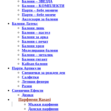
Балони – ЗВЕЗДА
Балони – KОМПЛЕКТИ
Парти – бебе момиче
Парти – бебе момче
Аксесоари за балони
Балони Латекс
Балони линк
Балони – пастел
Балони за арка
Балони с печат
Балони хром
Моделиращи балони
Балони – металик
Балони гигант
Kalisan балони
Парти Артикули
Свещички за рожден ден
Салфетки
Летящи фенери
Разни
Сценични Ефекти
Димки
Парфюми Rasasi
Мъжки парфюми
Дамски парфюми