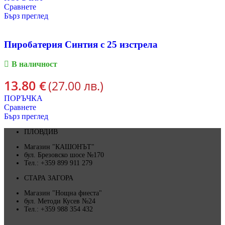
Сравнете
Бърз преглед
Пиробатерия Синтия с 25 изстрела
В наличност
13.80
€
(27.00 лв.)
ПОРЪЧКА
Сравнете
Бърз преглед
ПЛОВДИВ
Магазин "КАШОНЪТ"
бул. Брезовско шосе №170
Тел.: +359 899 911 279
СТАРА ЗАГОРА
Магазин "Нощна фиеста"
бул. Методи Кусев №24
Тел.: +359 988 354 432