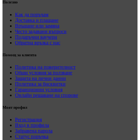
Полезно
Как да поръчам
Доставка и плащане
Връщане или замяна
Често задавани въпроси
Подаръчни ваучери
Обратна връзка с нас
Помощ за клиента
Политика на поверителност
Общи условия за ползване
Защита на лични данни
Политика за бисквитки
Гаранционни условия
Онлайн решаване на спорове
Моят профил
Регистрация
Вход в профила
Забравена парола
Статус поръчка