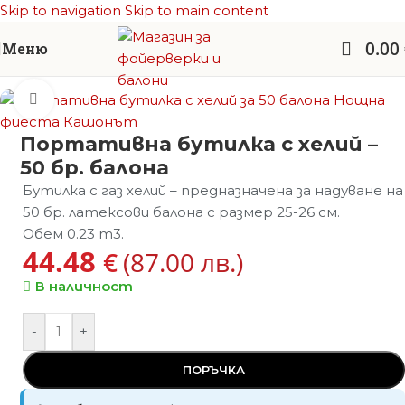
Skip to navigation
Skip to main content
0.00
Меню
Начало
/
Балони латекс
/
Аксесоари за балони
Увеличи
Портативна бутилка с хелий –
50 бр. балона
Бутилка с газ хелий – предназначена за надуване на
50 бр. латексови балона с размер 25-26 см.
Обем 0.23 m3.
44.48
€
(87.00 лв.)
В наличност
-
+
ПОРЪЧКА