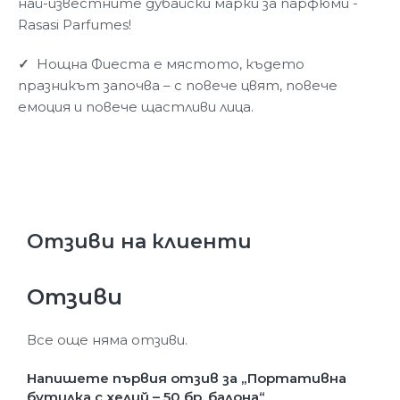
най-известните дубайски марки за парфюми -
Rasasi Parfumes!
✓
Нощна Фиеста е мястото, където
празникът започва – с повече цвят, повече
емоция и повече щастливи лица.
Отзиви на клиенти
Отзиви
Все още няма отзиви.
Напишете първия отзив за „Портативна
бутилка с хелий – 50 бр. балона“