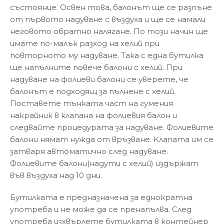
състояние. Освен това, балонът ще се разпъне
от първото надуване с въздуха и ще се намали
неговото обратно налягане. По този начин ще
имате по-малък разход на хелий при
повторното му надуване. Така с една бутилка
ще напълните повече балони с хелий. При
надуване на фолиеви балони се уверете, че
балонът е подходящ за пълнене с хелий.
Поставете тънката част на гумения
накрайник в клапана на фолиевия балон и
следвайте процедурата за надуване. Фолиевите
балони нямат нужда от връзване. Клапата им се
затваря автоматично след надуване.
Фолиевите балони(надути с хелий) издържат
във въздуха над 10 дни.
Бутилката е предназначена за еднократна
употреба и не може да се пренапълва. След
употреба изхвърлете бутилката в контейнер