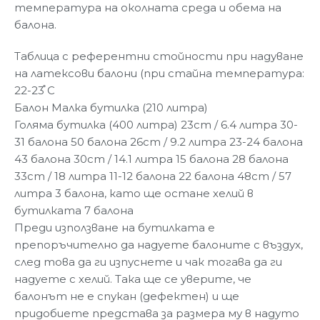
температура на околната среда и обема на
балона.
Таблица с референтни стойности при надуване
на латексови балони (при стайна температура:
22-23֯ C
Балон Малка бутилка (210 литра)
Голяма бутилка (400 литра) 23cm / 6.4 литра 30-
31 балона 50 балона 26cm / 9.2 литра 23-24 балона
43 балона 30cm / 14.1 литра 15 балона 28 балона
33cm / 18 литра 11-12 балона 22 балона 48cm / 57
литра 3 балона, като ще остане хелий в
бутилката 7 балона
Преди използване на бутилката е
препоръчително да надуете балоните с въздух,
след това да ги изпуснете и чак тогава да ги
надуете с хелий. Така ще се уверите, че
балонът не е спукан (дефектен) и ще
придобиете представа за размера му в надуто