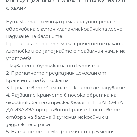
ИНСТРУКЦИИ ЗА ИЗПОЛЗВАНЕТО НА БУТИЛКИТЕ
С ХЕЛИЙ
Бутилката с хелий за домашна употреба е
оборудвана с гумен клапан/накрайник за лесно
надуване на балоните.
Преди да започнете, моля прочетете цялата
листовка и се запознайте с правилния начин на
употреба:
1. Извадете бутилката от кутията.
2. Премахнете предпазния целофан от
кранчето на бутилката.
3. Пригответе балоните, които ще надувате.
4. Развийте кранчето в посока обратна на
часовниковата стрелка. Хелият НЕ ЗАПОЧВА
ДА ИЗЛИЗА при развито кранче. Поставете
отвора на балона в гумения накрайник и
задръжте с ръка.
5. Натиснете с ръка (прегънете) гумения