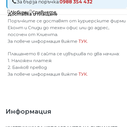
За бърза поръчка:
0988 354 432
Любими
Сравнете
Доставка и плащане
Поръчките се доставят от куриерските фирми
Еконт и Спиди до техен офис или до адрес,
посочен от Клиента.
За повече информация вижте
ТУК.
Плащането в сайта се извършва по два начина:
1. Наложен платеж
2. Банков превод
За повече информация вижте
ТУК.
Информация