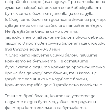
накрайник нагоре (или надолу). При натискане на
гумения накрайник, хелият се освобождава от
бутилката и балонът започва да се надува.
6. След като балонът достигне желания размер,
извадете го от накрайника и направете възел.
Не връзвайте балона само с лента,
задължително завържете балона около себе си,
защото в противен случай балонът ще издържи
във въздуха едва 40-50 мин.
7. След като надуете всички балони, завийте
кранчето на бутилката. Не оставяйте
бутилката с развито кранче за продължително
време без да надувате балони, тъй като ще
загубите хелия. Ако не надувате балони,
кранчето трябва да е в затворено положение.
Точният брой балони, които ще успеете да
надуете с една бутилка, зависи от различни
фактори като големина на бутилката,