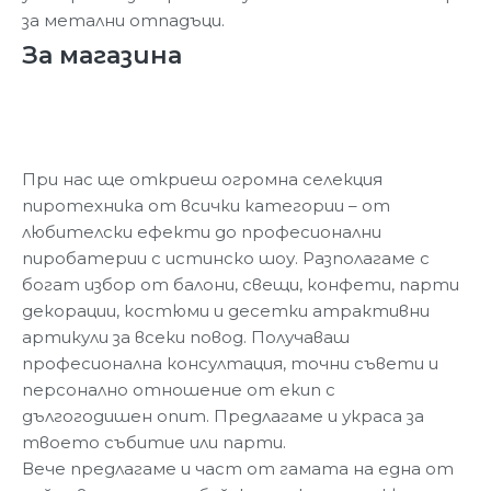
за метални отпадъци.
За магазина
При нас ще откриеш огромна селекция
пиротехника от всички категории – от
любителски ефекти до професионални
пиробатерии с истинско шоу. Разполагаме с
богат избор от балони, свещи, конфети, парти
декорации, костюми и десетки атрактивни
артикули за всеки повод. Получаваш
професионална консултация, точни съвети и
персонално отношение от екип с
дългогодишен опит. Предлагаме и украса за
твоето събитие или парти.
Вече предлагаме и част от гамата на една от