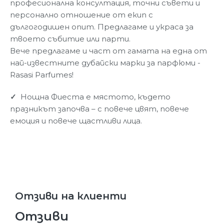
професионална консултация, точни съвети и
персонално отношение от екип с
дългогодишен опит. Предлагаме и украса за
твоето събитие или парти.
Вече предлагаме и част от гамата на една от
най-известните дубайски марки за парфюми -
Rasasi Parfumes!
✓
Нощна Фиеста е мястото, където
празникът започва – с повече цвят, повече
емоция и повече щастливи лица.
Отзиви на клиенти
Отзиви