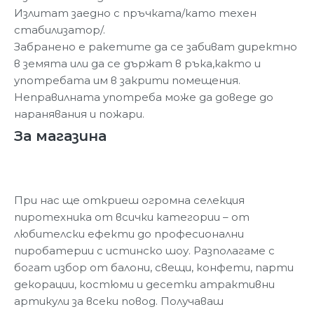
Излитат заедно с пръчката/като техен
стабилизатор/.
Забранено е ракетите да се забиват директно
в земята или да се държат в ръка,както и
употребата им в закрити помещения.
Неправилната употреба може да доведе до
наранявания и пожари.
За магазина
При нас ще откриеш огромна селекция
пиротехника от всички категории – от
любителски ефекти до професионални
пиробатерии с истинско шоу. Разполагаме с
богат избор от балони, свещи, конфети, парти
декорации, костюми и десетки атрактивни
артикули за всеки повод. Получаваш