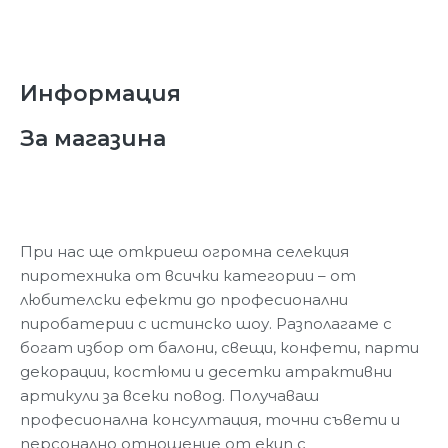
Информация
За магазина
При нас ще откриеш огромна селекция
пиротехника от всички категории – от
любителски ефекти до професионални
пиробатерии с истинско шоу. Разполагаме с
богат избор от балони, свещи, конфети, парти
декорации, костюми и десетки атрактивни
артикули за всеки повод. Получаваш
професионална консултация, точни съвети и
персонално отношение от екип с