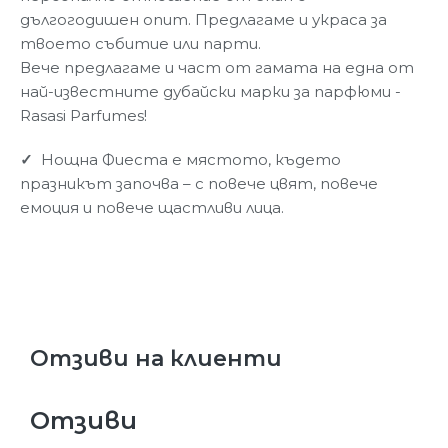
дългогодишен опит. Предлагаме и украса за
твоето събитие или парти.
Вече предлагаме и част от гамата на една от
най-известните дубайски марки за парфюми -
Rasasi Parfumes!
✓
Нощна Фиеста е мястото, където
празникът започва – с повече цвят, повече
емоция и повече щастливи лица.
Отзиви на клиенти
Отзиви