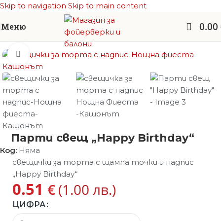
Skip to navigation
Skip to main content
0.00
Меню
Начало
/
Парти артикули
/
Свещички рожден ден
Увеличи
Парти свещ „Happy Birthday“
Код:
Няма
свещички за торта с щампа точки и надпис
„Happy Birthday“
0.51
€
(1.00 лв.)
ЦИФРА