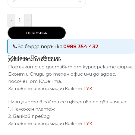
-
+
ПОРЪЧКА
За бърза поръчка:
0988 354 432
Любими
Сравнете
Доставка и плащане
Поръчките се доставят от куриерските фирми
Еконт и Спиди до техен офис или до адрес,
посочен от Клиента.
За повече информация вижте
ТУК.
Плащането в сайта се извършва по два начина:
1. Наложен платеж
2. Банков превод
За повече информация вижте
ТУК.