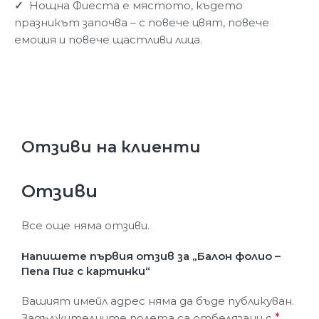
✓
Нощна Фиеста е мястото, където
празникът започва – с повече цвят, повече
емоция и повече щастливи лица.
Отзиви на клиенти
Отзиви
Все още няма отзиви.
Напишете първия отзив за „Балон фолио –
Пепа Пиг с картинки“
Вашият имейл адрес няма да бъде публикуван.
Задължителните полета са отбелязани с
*