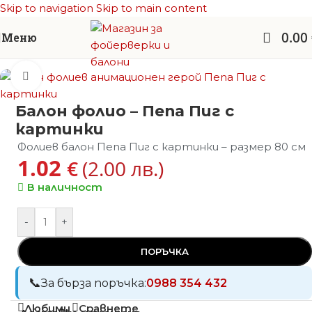
Skip to navigation
Skip to main content
0.00
Меню
Начало
/
Балони фолио
/
Анимационни герои
Увеличи
Балон фолио – Пепа Пиг с
картинки
Фолиев балон Пепа Пиг с картинки – размер 80 см
1.02
€
(2.00 лв.)
В наличност
-
+
ПОРЪЧКА
За бърза поръчка:
0988 354 432
Любими
Сравнете