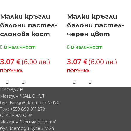
Малки кръгли
Малки кръгли
балони пастел-
балони пастел-
слонова кост
черен цвят
В наличност
В наличност
3.07
3.07
€
€
(6.00 лв.)
(6.00 лв.)
ПОРЪЧКА
ПОРЪЧКА
ПЛОВДИВ
Магазин "КАШОНЪТ"
бул. Брезовско шосе №170
Тел.: +359 899 911 279
СТАРА ЗАГОРА
Магазин "Нощна фиеста"
бул. Методи Кусев №24