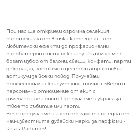
При нас ще откриеш огромна селекция
пиротехника от всички категории – от
любителски ефекти до професионални
пиробатерии с истинско шоу. Разполагаме с
богат избор от балони, свещи, конфети, парти
декорации, костюми и десетки атрактивни
артикули за всеки повод. Получаваш
професионална консултация, точни съвети и
персонално отношение от екип с
дългогодишен опит. Предлагаме и украса за
твоето събитие или парти.
Вече предлагаме и част от гамата на една от
най-известните дубайски марки за парфюми -
Rasasi Parfumes!