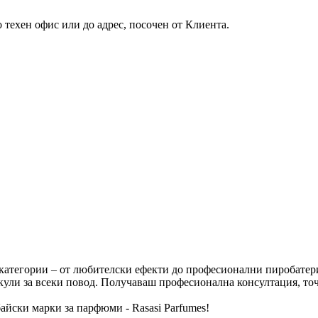
 техен офис или до адрес, посочен от Клиента.
атегории – от любителски ефекти до професионални пиробатерии
кули за всеки повод. Получаваш професионална консултация, то
байски марки за парфюми - Rasasi Parfumes!