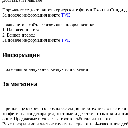
Доставка и плащане
Поръчките се доставят от куриерските фирми Еконт и Спиди до
За повече информация вижте
ТУК.
Плащането в сайта се извършва по два начина:
1. Наложен платеж
2. Банков превод
За повече информация вижте
ТУК.
Информация
Подходящ за надуване с въздух или с хелий
За магазина
При нас ще откриеш огромна селекция пиротехника от всички к
конфети, парти декорации, костюми и десетки атрактивни арти
опит. Предлагаме и украса за твоето събитие или парти.
Вече предлагаме и част от гамата на една от най-известните ду