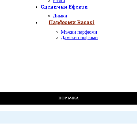
Разни
Сценични Ефекти
Димки
Парфюми Rasasi
Мъжки парфюми
Дамски парфюми
ПОРЪЧКА