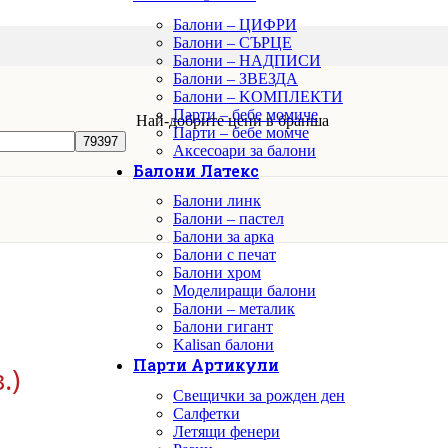
Балони – ЦИФРИ
Балони – СЪРЦЕ
Балони – НАДПИСИ
Балони – ЗВЕЗДА
Балони – KОМПЛЕКТИ
Парти – бебе момиче
Най-добрите цени в бранша
Парти – бебе момче
Аксесоари за балони
Балони Латекс
Балони линк
Балони – пастел
Балони за арка
Балони с печат
Балони хром
Моделиращи балони
Балони – металик
Балони гигант
Kalisan балони
Парти Артикули
.)
Свещички за рожден ден
Салфетки
Летящи фенери