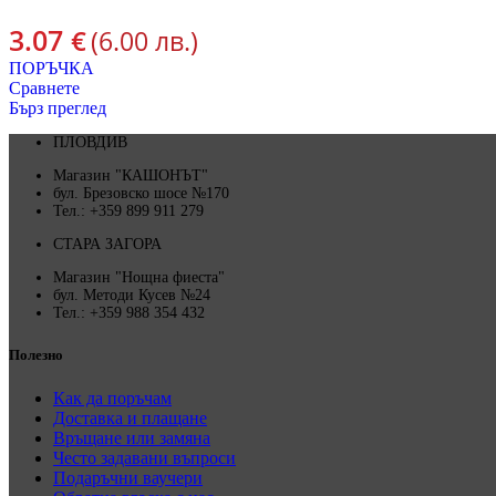
3.07
€
(6.00 лв.)
ПОРЪЧКА
Сравнете
Бърз преглед
ПЛОВДИВ
Магазин "КАШОНЪТ"
бул. Брезовско шосе №170
Тел.: +359 899 911 279
СТАРА ЗАГОРА
Магазин "Нощна фиеста"
бул. Методи Кусев №24
Тел.: +359 988 354 432
Полезно
Как да поръчам
Доставка и плащане
Връщане или замяна
Често задавани въпроси
Подаръчни ваучери