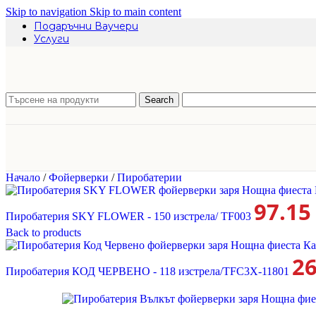
Skip to navigation
Skip to main content
Подаръчни Ваучери
Услуги
Search
Начало
/
Фойерверки
/
Пиробатерии
97.1
Пиробатерия SKY FLOWER - 150 изстрела/ TF003
Back to products
2
Пиробатерия КОД ЧЕРВЕНО - 118 изстрела/TFC3X-11801