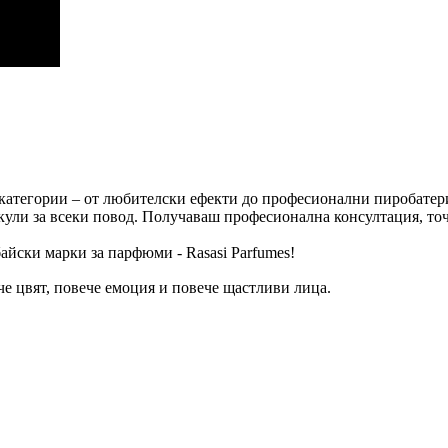
атегории – от любителски ефекти до професионални пиробатерии
кули за всеки повод. Получаваш професионална консултация, то
байски марки за парфюми - Rasasi Parfumes!
че цвят, повече емоция и повече щастливи лица.