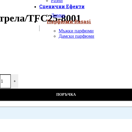
Разни
Сценични Ефекти
трела/TFC25-8001
Димки
Парфюми Rasasi
Мъжки парфюми
Дамски парфюми
+
ПОРЪЧКА