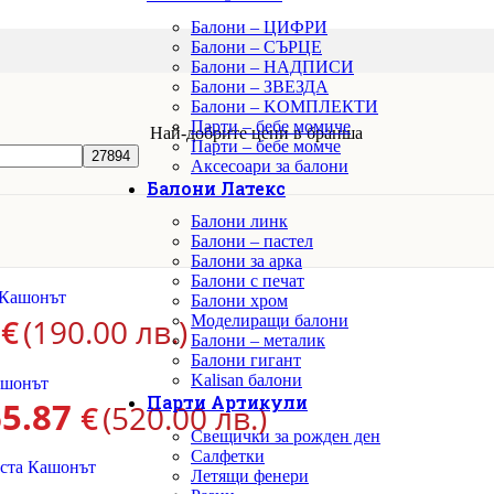
Балони – ЦИФРИ
Балони – СЪРЦЕ
Балони – НАДПИСИ
Балони – ЗВЕЗДА
Балони – KОМПЛЕКТИ
Парти – бебе момиче
Най-добрите цени в бранша
Парти – бебе момче
Аксесоари за балони
Балони Латекс
Балони линк
Балони – пастел
Балони за арка
Балони с печат
Балони хром
5
€
(190.00 лв.)
Моделиращи балони
Балони – металик
Балони гигант
Kalisan балони
Парти Артикули
65.87
€
(520.00 лв.)
Свещички за рожден ден
Салфетки
Летящи фенери