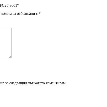
TFC25-8001“
полета са отбелязани с
*
зър за следващия път когато коментирам.