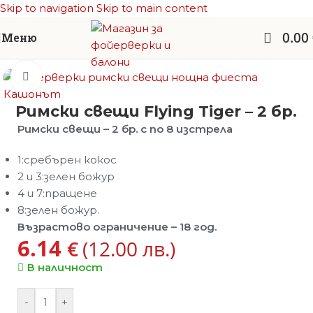
Skip to navigation
Skip to main content
0.00
Меню
Начало
/
Фойерверки
/
Римски свещи
Увеличи
Римски свещи Flying Tiger – 2 бр.
Римски свещи – 2 бр. с по 8 изстрела
1:сребърен кокос
2 и 3:зелен божур
4 и 7:пращене
8:зелен божур.
Възрастово ограничение – 18 год.
6.14
€
(12.00 лв.)
В наличност
-
+