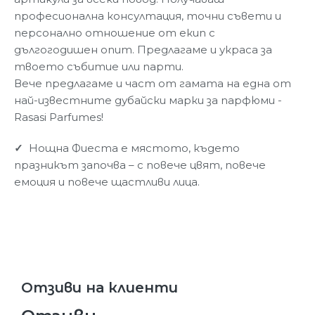
професионална консултация, точни съвети и
персонално отношение от екип с
дългогодишен опит. Предлагаме и украса за
твоето събитие или парти.
Вече предлагаме и част от гамата на една от
най-известните дубайски марки за парфюми -
Rasasi Parfumes!
✓
Нощна Фиеста е мястото, където
празникът започва – с повече цвят, повече
емоция и повече щастливи лица.
Отзиви на клиенти