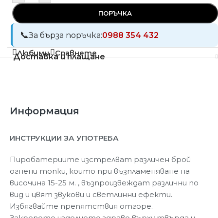
ПОРЪЧКА
За бърза поръчка:
0988 354 432
Любими
Сравнете
Доставка и плащане
Информация
ИНСТРУКЦИИ ЗА УПОТРЕБА
Пиробатериите изстрелват различен брой
огнени топки, които при възпламеняване на
височина 15-25 м. , възпроизвеждат различни по
вид и цвят звукови и светлинни ефекти.
Избягвайте препятствия отгоре.
Закрепете изделието здраво върху твърда и