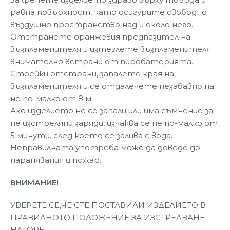
равна повърхност, като осигурите свободно
въздушно пространство над и около него.
Отстранете оранжевия предпазител на
възпламенителя и изтеглете възпламенителя
внимателно встрани от пиробатерията.
Стоейки отстрани, запалете края на
възпламенителя и се отдалечете незабавно на
не по-малко от 8 м.
Ако изделието не се запали или има съмнение за
не изстреляни заряди, изчаква се не по-малко от
5 минути, след което се залива с вода.
Неправилната употреба може да доведе до
наранявания и пожар.
ВНИМАНИЕ!
УВЕРЕТЕ СЕ,ЧЕ СТЕ ПОСТАВИЛИ ИЗДЕЛИЕТО В
ПРАВИЛНОТО ПОЛОЖЕНИЕ ЗА ИЗСТРЕЛВАНЕ
НАГОРЕ!