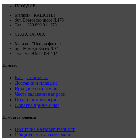
ПЛОВДИВ
Магазин "КАШОНЪТ"
бул. Брезовско шосе №170
Тел.: +359 899 911 279
СТАРА ЗАГОРА
Магазин "Нощна фиеста"
бул. Методи Кусев №24
Тел.: +359 988 354 432
Полезно
Как да поръчам
Доставка и плащане
Връщане или замяна
Често задавани въпроси
Подаръчни ваучери
Обратна връзка с нас
Помощ за клиента
Политика на поверителност
Общи условия за ползване