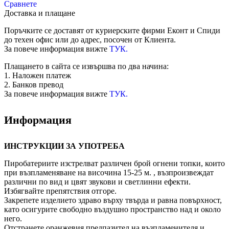
Сравнете
Доставка и плащане
Поръчките се доставят от куриерските фирми Еконт и Спиди
до техен офис или до адрес, посочен от Клиента.
За повече информация вижте
ТУК.
Плащането в сайта се извършва по два начина:
1. Наложен платеж
2. Банков превод
За повече информация вижте
ТУК.
Информация
ИНСТРУКЦИИ ЗА УПОТРЕБА
Пиробатериите изстрелват различен брой огнени топки, които
при възпламеняване на височина 15-25 м. , възпроизвеждат
различни по вид и цвят звукови и светлинни ефекти.
Избягвайте препятствия отгоре.
Закрепете изделието здраво върху твърда и равна повърхност,
като осигурите свободно въздушно пространство над и около
него.
Отстранете оранжевия предпазител на възпламенителя и