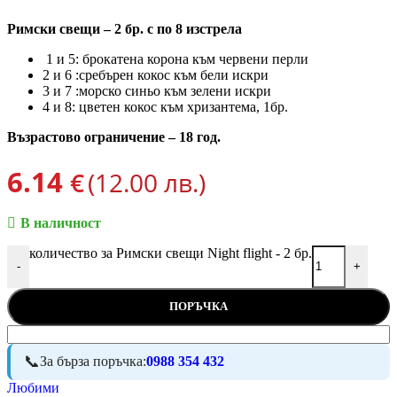
Римски свещи – 2 бр. с по 8 изстрела
1 и 5: брокатена корона към червени перли
2 и 6 :сребърен кокос към бели искри
3 и 7 :морско синьо към зелени искри
4 и 8: цветен кокос към хризантема, 1бр.
Възрастово ограничение – 18 год.
6.14
€
(12.00 лв.)
В наличност
количество за Римски свещи Night flight - 2 бр.
-
+
ПОРЪЧКА
За бърза поръчка:
0988 354 432
Любими