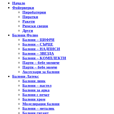
Начало
Фойерверки
Пиробатерии
Пиратки
Ракети
Римски свещи
Други
Балони Фолио
Балони – ЦИФРИ
Балони – СЪРЦЕ
Балони – НАДПИСИ
Балони – ЗВЕЗДА
Балони – KОМПЛЕКТИ
Парти – бебе момиче
Парти – бебе момче
Аксесоари за балони
Балони Латекс
Балони линк
Балони – пастел
Балони за арка
Балони с печат
Балони хром
Моделиращи балони
Балони – металик
Балони гигант