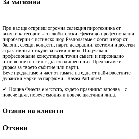
За магазина
При нас ще откриеш огромна селекция пиротехника от
всички категории – от любителски ефекти до професионални
пиробатерии с истинско шоу. Разполагаме с богат избор от
балони, свещи, конфети, парти декорации, костюми и десетки
атрактивни артикули за всеки повод. Получаваш
професионална консултация, точни съвети и персонално
отношение от екип с дългогодишен опит. Предлагаме и
украса за твоето събитие или парти.
Вече предлагаме и част от гамата на една от най-известните
дубайски марки за парфюми - Rasasi Parfumes!
✓
Нощна Фиеста е мястото, където празникът започва – с
повече цвят, повече емоция и повече щастливи лица.
Отзиви на клиенти
Отзиви