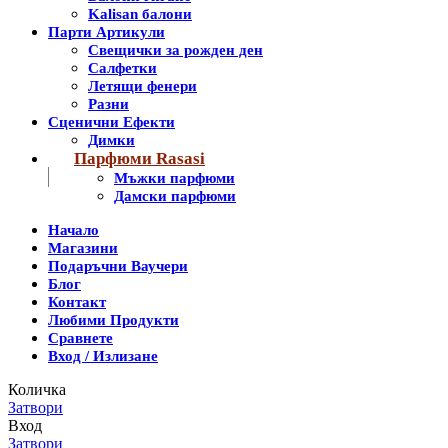
Kalisan балони
Парти Артикули
Свещички за рожден ден
Салфетки
Летящи фенери
Разни
Сценични Ефекти
Димки
Парфюми Rasasi
Мъжки парфюми
Дамски парфюми
Начало
Магазини
Подаръчни Ваучери
Блог
Контакт
Любими Продукти
Сравнете
Вход / Излизане
Количка
Затвори
Вход
Затвори