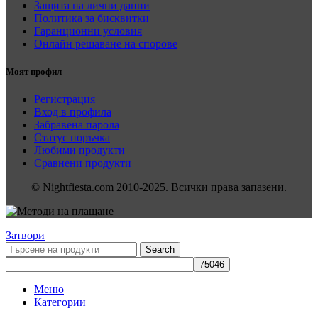
Защита на лични данни
Политика за бисквитки
Гаранционни условия
Онлайн решаване на спорове
Моят профил
Регистрация
Вход в профила
Забравена парола
Статус поръчка
Любими продукти
Сравнени продукти
© Nightfiesta.com 2010-2025. Всички права запазени.
Затвори
Search
Меню
Категории