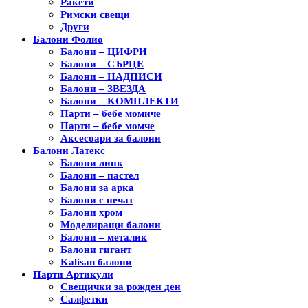
Ракети
Римски свещи
Други
Балони Фолио
Балони – ЦИФРИ
Балони – СЪРЦЕ
Балони – НАДПИСИ
Балони – ЗВЕЗДА
Балони – KОМПЛЕКТИ
Парти – бебе момиче
Парти – бебе момче
Аксесоари за балони
Балони Латекс
Балони линк
Балони – пастел
Балони за арка
Балони с печат
Балони хром
Моделиращи балони
Балони – металик
Балони гигант
Kalisan балони
Парти Артикули
Свещички за рожден ден
Салфетки