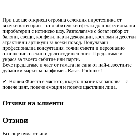
При нас ще откриеш огромна селекция пиротехника от
всички категории – от любителски ефекти до професионални
пиробатерии с истинско шоу. Разполагаме с богат избор от
балони, свещи, конфети, парти декорации, костюми и десетки
атрактивни артикули за всеки повод. Получаваш
професионална консултация, точни съвети и персонално
отношение от екип с дългогодишен опит. Предлагаме и
украса за твоето събитие или парти.
Вече предлагаме и част от гамата на една от най-известните
дубайски марки за парфюми - Rasasi Parfumes!
✓
Нощна Фиеста е мястото, където празникът започва – с
повече цвят, повече емоция и повече щастливи лица.
Отзиви на клиенти
Отзиви
Все още няма отзиви.