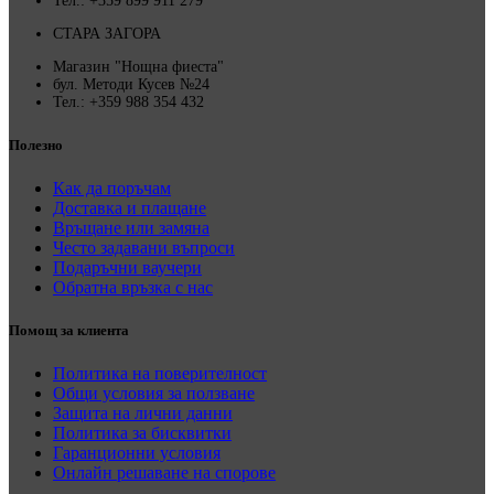
Тел.: +359 899 911 279
СТАРА ЗАГОРА
Магазин "Нощна фиеста"
бул. Методи Кусев №24
Тел.: +359 988 354 432
Полезно
Как да поръчам
Доставка и плащане
Връщане или замяна
Често задавани въпроси
Подаръчни ваучери
Обратна връзка с нас
Помощ за клиента
Политика на поверителност
Общи условия за ползване
Защита на лични данни
Политика за бисквитки
Гаранционни условия
Онлайн решаване на спорове