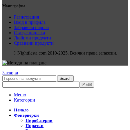
Моят профил
Регистрация
Вход в профила
Забравена парола
Статус поръчка
Любими продукти
Сравнени продукти
© Nightfiesta.com 2010-2025. Всички права запазени.
Затвори
Search
Меню
Категории
Начало
Фойерверки
Пиробатерии
Пиратки