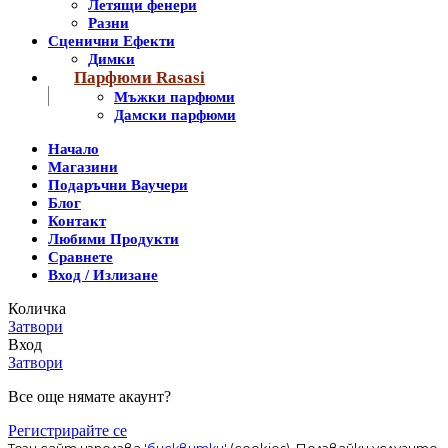
Летящи фенери
Разни
Сценични Ефекти
Димки
Парфюми Rasasi
Мъжки парфюми
Дамски парфюми
Начало
Магазини
Подаръчни Ваучери
Блог
Контакт
Любими Продукти
Сравнете
Вход / Излизане
Количка
Затвори
Вход
Затвори
Все още нямате акаунт?
Регистрирайте се