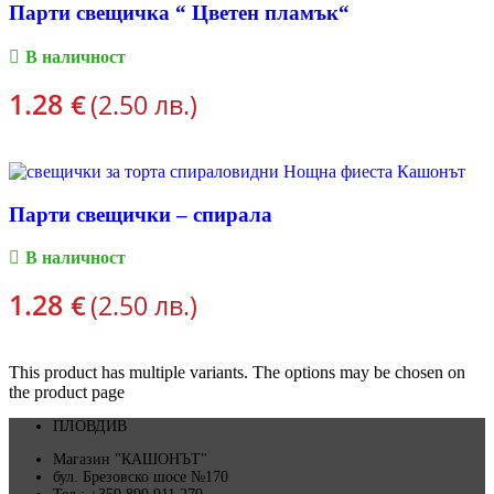
Парти свещичка “ Цветен пламък“
В наличност
1.28
€
(2.50 лв.)
ПОРЪЧКА
Парти свещички – спирала
В наличност
1.28
€
(2.50 лв.)
Опции
This product has multiple variants. The options may be chosen on
the product page
ПЛОВДИВ
Магазин "КАШОНЪТ"
бул. Брезовско шосе №170