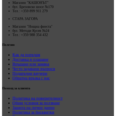
Магазин "КАШОНЪТ"
бул. Брезовско шосе №170
Тел.: +359 899 911 279
СТАРА ЗАГОРА
Магазин "Нощна фиеста"
бул. Методи Кусев №24
Тел.: +359 988 354 432
Полезно
Как да поръчам
Доставка и плащане
Връщане или замяна
Често задавани въпроси
Подаръчни ваучери
Обратна връзка с нас
Помощ за клиента
Политика на поверителност
Общи условия за ползване
Защита на лични данни
Политика за бисквитки