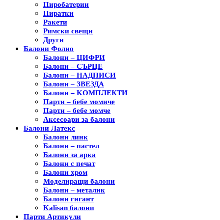
Пиробатерии
Пиратки
Ракети
Римски свещи
Други
Балони Фолио
Балони – ЦИФРИ
Балони – СЪРЦЕ
Балони – НАДПИСИ
Балони – ЗВЕЗДА
Балони – KОМПЛЕКТИ
Парти – бебе момиче
Парти – бебе момче
Аксесоари за балони
Балони Латекс
Балони линк
Балони – пастел
Балони за арка
Балони с печат
Балони хром
Моделиращи балони
Балони – металик
Балони гигант
Kalisan балони
Парти Артикули