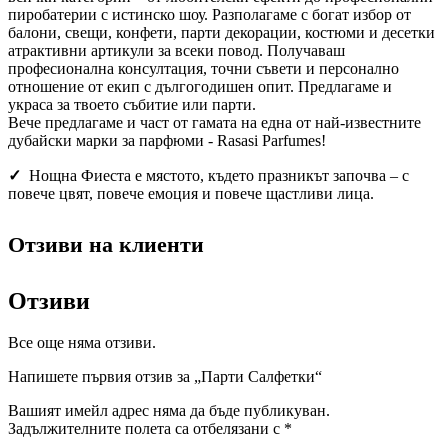
пиробатерии с истинско шоу. Разполагаме с богат избор от
балони, свещи, конфети, парти декорации, костюми и десетки
атрактивни артикули за всеки повод. Получаваш
професионална консултация, точни съвети и персонално
отношение от екип с дългогодишен опит. Предлагаме и
украса за твоето събитие или парти.
Вече предлагаме и част от гамата на една от най-известните
дубайски марки за парфюми - Rasasi Parfumes!
✓
Нощна Фиеста е мястото, където празникът започва – с
повече цвят, повече емоция и повече щастливи лица.
Отзиви на клиенти
Отзиви
Все още няма отзиви.
Напишете първия отзив за „Парти Салфетки“
Вашият имейл адрес няма да бъде публикуван.
Задължителните полета са отбелязани с
*