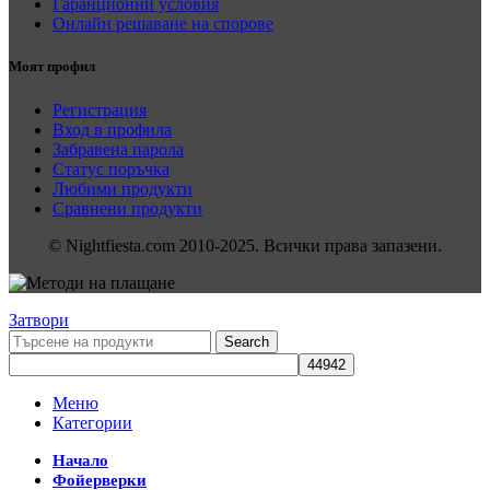
Гаранционни условия
Онлайн решаване на спорове
Моят профил
Регистрация
Вход в профила
Забравена парола
Статус поръчка
Любими продукти
Сравнени продукти
© Nightfiesta.com 2010-2025. Всички права запазени.
Затвори
Search
Меню
Категории
Начало
Фойерверки