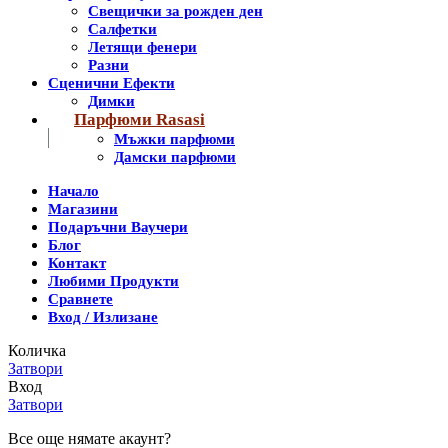
Свещички за рожден ден
Салфетки
Летящи фенери
Разни
Сценични Ефекти
Димки
Парфюми Rasasi
Мъжки парфюми
Дамски парфюми
Начало
Магазини
Подаръчни Ваучери
Блог
Контакт
Любими Продукти
Сравнете
Вход / Излизане
Количка
Затвори
Вход
Затвори
Все още нямате акаунт?